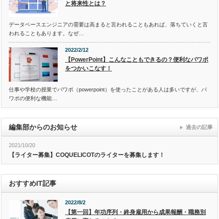
と将来性とは？
データベースエンジニアの需要は高まると言われることもあれば、落ちていくと言
われることもあります。なぜ…
2022/2/12
【PowerPoint】こんなこともできるの？便利なパワポ
をつかいこなす！
仕事や学校の授業でパワポ（powerpoint）を使ったことがある人は多いですが、パ
ワポの便利な機能…
編集部からのお知らせ
過去の記事
2021/10/20
【ライター募集】COQUELICOTのライターを募集します！
おすすめIT記事
2022/8/2
【第一回】年功序列・終身雇用から成果報酬・職務別