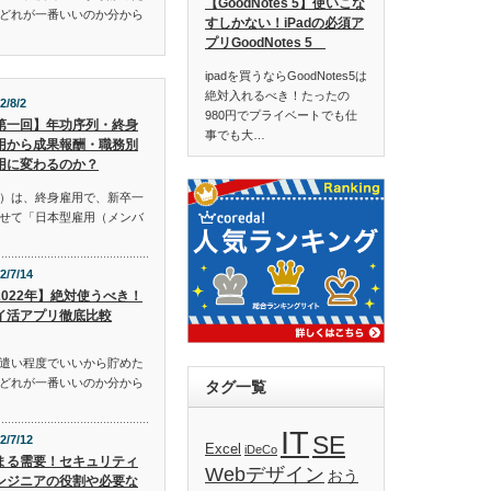
【GoodNotes 5】使いこな
どれが一番いいのか分から
すしかない！iPadの必須ア
プリGoodNotes 5
ipadを買うならGoodNotes5は
絶対入れるべき！たったの
2/8/2
980円でプライベートでも仕
第一回】年功序列・終身
事でも大…
用から成果報酬・職務別
用に変わるのか？
）は、終身雇用で、新卒一
せて「日本型雇用（メンバ
2/7/14
2022年】絶対使うべき！
イ活アプリ徹底比較
遣い程度でいいから貯めた
どれが一番いいのか分から
タグ一覧
IT
SE
2/7/12
Excel
iDeCo
まる需要！セキュリティ
Webデザイン
おう
ンジニアの役割や必要な