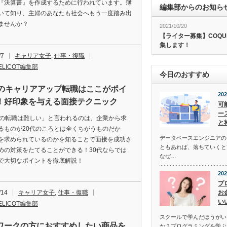
『決算書』を作成するために行われています。簿
編集部からのお知ら
いて知り、主婦のあなたも社会へもう一度踏み出
ませんか？
2021/10/20
【ライター募集】COQU
集します！
/7
キャリア女子
,
仕事・復職
ELICOT編集部
今日のおすすめ
代のキャリアアップ転職はここがポイ
202
！好印象を与える面接テクニック
可
ー
代の転職は難しい」と言われるのは、企業から求
と
るものが20代のころとは全くちがうものだか
データベースエンジニアの
を求められているのかを知ることで面接を成功さ
ともあれば、落ちていくと
めの対策をたてることができる！30代ならでは
なぜ…
で大切なポイントを徹底解説！
202
プ
/14
キャリア女子
,
仕事・復職
お
い
ELICOT編集部
スクールで学んだほうがい
ワークの方におすすめしたい商品を
か？プログラミングを学ぶ