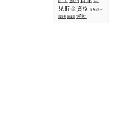
節約
筋トレ
児
貯金
資格
資産運用
運動
趣味
転職