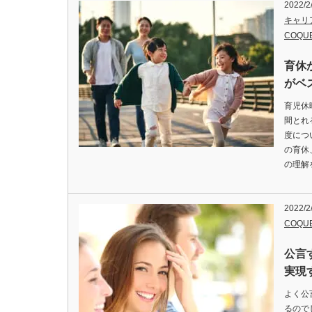
2022/2
キャリ
COQU
育休
がベ
育児休
間とれ
度につ
の育休
の理解
2022/2
COQU
公言
実現
よく公
るので