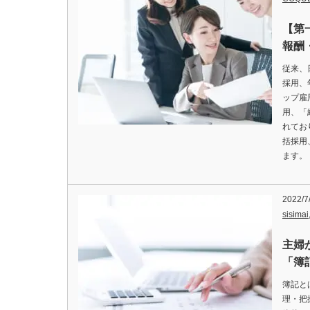
【第
報酬
従来、
採用、
ップ雇
用、「
れてお
括採用
ます。
2022/7
sisimai
主婦
「簿
簿記と
理・把