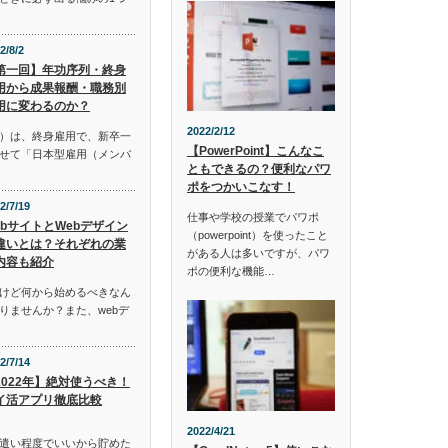
2/8/2
第一回】年功序列・終身
用から成果報酬・職務別
用に変わるのか？
2022/2/12
）は、終身雇用で、新卒一
【PowerPoint】こんなこ
せて「日本型雇用（メンバ
ともできるの？便利なパワ
ポをつかいこなす！
2/7/19
仕事や学校の授業でパワポ
ebサイトとWebデザイン
（powerpoint）を使ったこと
違いとは？それぞれの業
がある人は多いですが、パワ
内容も紹介
ポの便利な機能…
けど何から始めるべきなん
りませんか？また、webデ
2/7/14
2022年】絶対使うべき！
イ活アプリ徹底比較
2022/4/21
遣い程度でいいから貯めた