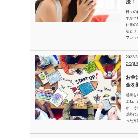
法！
日々の
すか？
仕事の
法とリ
フレッ
2022/2
COQU
お金
金を
起業を
よね。
か。そ
以外に
った方