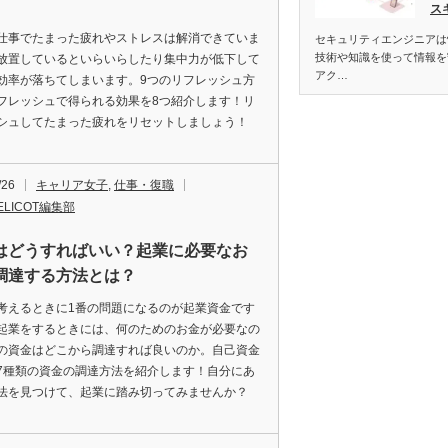
ス
仕事でたまった疲れやストレスは解消できていま
セキュリティエンジニアは
技術や知識を使って情報を
放置しているといらいらしたり集中力が低下して
アク…
効率が落ちてしまいます。9つのリフレッシュ方
フレッシュで得られる効果を8つ紹介します！リ
シュしてたまった疲れをリセットしましょう！
/26
キャリア女子
,
仕事・復職
ELICOT編集部
はどうすればいい？起業に必要なお
調達する方法とは？
考えるときに1番の問題になるのが起業資金です
起業をするときには、何のためのお金が必要なの
の資金はどこから調達すれば良いのか。自己資金
7種類の資金の調達方法を紹介します！自分にあ
法を見つけて、起業に踏み切ってみませんか？