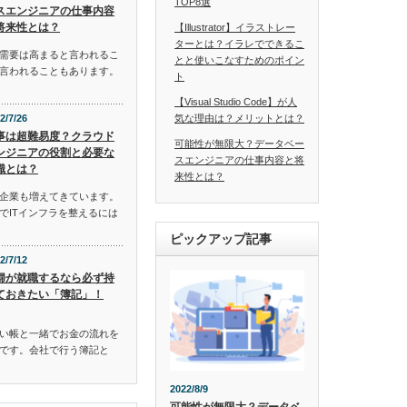
TOP8選
スエンジニアの仕事内容
将来性とは？
【Illustrator】イラストレー
ターとは？イラレでできるこ
需要は高まると言われるこ
とと使いこなすためのポイン
言われることもあります。
ト
【Visual Studio Code】が人
2/7/26
気な理由は？メリットとは？
事は超難易度？クラウド
可能性が無限大？データベー
ンジニアの役割と必要な
スエンジニアの仕事内容と将
識とは？
来性とは？
企業も増えてきています。
でITインフラを整えるには
ピックアップ記事
2/7/12
婦が就職するなら必ず持
ておきたい「簿記」！
い帳と一緒でお金の流れを
です。会社で行う簿記と
2022/8/9
可能性が無限大？データベ