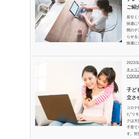
ご紹
長引く
快適に
間のデ
らせる
快適に
2022/3
キャリ
COQU
子ど
立さ
コロナ
た”リ
クは大
子育て
す。対