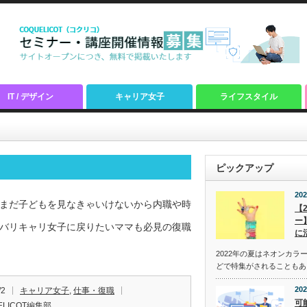
IT / デザイン
キャリア女子
ライフスタイル
ピックアップ
202
まだ子どもを見なきゃいけないから内職や時
【
ー
バリキャリ女子に戻りたいママも必見の復職
に
2022年の夏はネオンカラ
どで特集がされることもあ
202
/2
キャリア女子
,
仕事・復職
可
ELICOT編集部