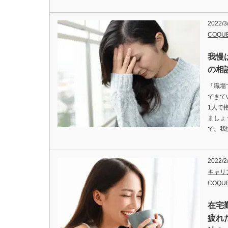
2022/3
COQU
我慢
の相
「職場
できて
1人で
ましょ
で、我
2022/2
キャリ
COQU
在宅
疲れ