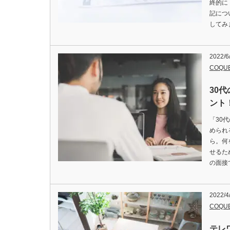
終的に
記につ
してみ
2022/6
COQU
30
ント
「30
められ
ら。何
せるた
の面接
2022/4
COQU
テレ