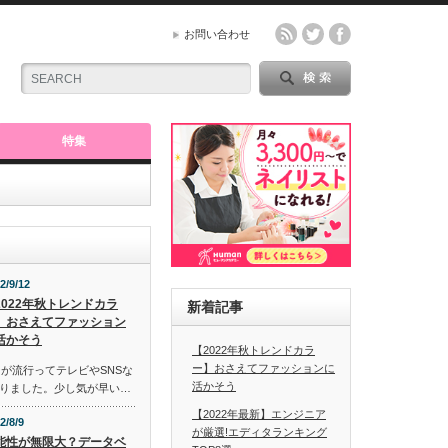
お問い合わせ
特集
2/9/12
2022年秋トレンドカラ
新着記事
】おさえてファッション
活かそう
【2022年秋トレンドカラ
ー】おさえてファッションに
ーが流行ってテレビやSNSな
活かそう
りました。少し気が早い…
【2022年最新】エンジニア
2/8/9
が厳選!エディタランキング
能性が無限大？データベ