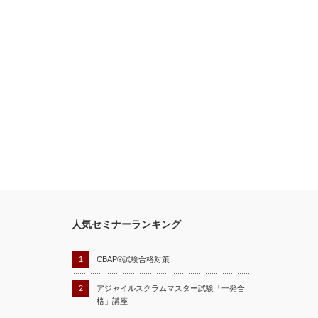
人気セミナーランキング
1
CBAP®試験合格対策
2
アジャイルスクラムマスター試験「一発合
格」講座