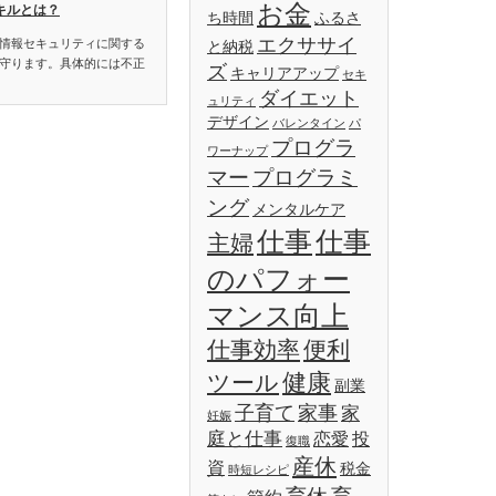
お金
キルとは？
ち時間
ふるさ
エクササイ
情報セキュリティに関する
と納税
守ります。具体的には不正
ズ
キャリアアップ
セキ
ダイエット
ュリティ
デザイン
バレンタイン
パ
プログラ
ワーナップ
マー
プログラミ
ング
メンタルケア
仕事
仕事
主婦
のパフォー
マンス向上
仕事効率
便利
健康
ツール
副業
子育て
家事
家
妊娠
庭と仕事
恋愛
投
復職
産休
資
税金
時短レシピ
育休
育