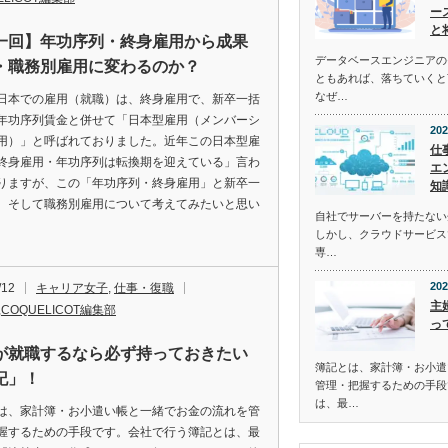
ー
と
一回】年功序列・終身雇用から成果
データベースエンジニアの
・職務別雇用に変わるのか？
ともあれば、落ちていくと
なぜ…
日本での雇用（就職）は、終身雇用で、新卒一括
年功序列賃金と併せて「日本型雇用（メンバーシ
202
用）」と呼ばれておりました。近年この日本型雇
仕
終身雇用・年功序列は転換期を迎えている」言わ
エ
りますが、この「年功序列・終身雇用」と新卒一
知
、そして職務別雇用について考えてみたいと思い
自社でサーバーを持たない
しかし、クラウドサービス
専…
202
/12
キャリア女子
,
仕事・復職
主
,
COQUELICOT編集部
っ
が就職するなら必ず持っておきたい
簿記とは、家計簿・お小遣
記」！
管理・把握するための手段
は、最…
は、家計簿・お小遣い帳と一緒でお金の流れを管
握するための手段です。会社で行う簿記とは、最