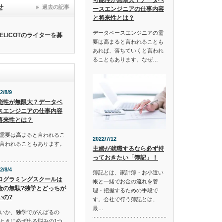
せ
過去の記事
ースエンジニアの仕事内容
と将来性とは？
データベースエンジニアの需
ELICOTのライターを募
要は高まると言われることも
あれば、落ちていくと言われ
ることもあります。なぜ…
2/8/9
能性が無限大？データベ
スエンジニアの仕事内容
将来性とは？
需要は高まると言われるこ
2022/7/12
言われることもあります。
主婦が就職するなら必ず持
っておきたい「簿記」！
2/8/4
簿記とは、家計簿・お小遣い
ログラミングスクールは
帳と一緒でお金の流れを管
金の無駄?独学とどっちが
理・把握するための手段で
いの?
す。会社で行う簿記とは、
最…
いか、独学でがんばるの
ときに必ず出る悩みの1つ