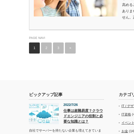
高める
ありま
せん。
PAGE NAVI
1
2
3
»
ピックアップ記事
カテゴ
2022/7/26
IT / デ
仕事は超難易度？クラウ
IT資格
(
ドエンジニアの役割と必
要な知識とは？
イベン
自社でサーバーを持たない企業も増えてきていま
お金
(14