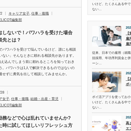
いけど、たくさんある中で
ない…
/2
キャリア女子
,
仕事・復職
ELICOT編集部
202
はしないで！パワハラを受けた場合
【
雇
談先とは？
雇
でパワハラを受けて悩んでいるけど、誰にも相談
従来、日本での雇用（就職
いない」そんなときに頼れる相談先があります。
括採用、年功序列賃金と併
抱え込んでしまう前に頼れるところを知っておき
ーシ…
う。パワハラは1人で解決できるものではないの
202
慢せずに勇気を出して相談してみませんか。
【
ポ
/28
ポイ活アプリを使ってお小
ア女子
,
仕事・復職
,
結婚・出産・育児
いけど、たくさんある中で
ELICOT編集部
ない…
勤務などで心は乱れていませんか?
202
高
た時に試してほしいリフレッシュ方
エ