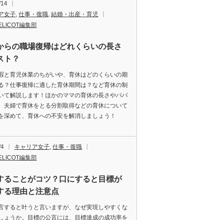
/14
ア女子
,
仕事・復職
,
結婚・出産・育児
ELICOT編集部
からの職場復帰はどれくらいの長さ
スト？
暇と育児休業のちがいや、育休はどのくらいの期
る？仕事復帰に適した育休期間は？など育休の制
いて解説します！ほかのママの育休の長さやパパ
、夫婦で育休をとる分割取得などの育休について
を深めて、育休への不安を解消しましょう！
/4
キャリア女子
,
仕事・復職
ELICOT編集部
することがコツ？口にすると目標が
する理由と注意点
言すると叶うと言いますが、なぜ実現しやすくな
しょうか。目標の公言には、目標達成の成功率を