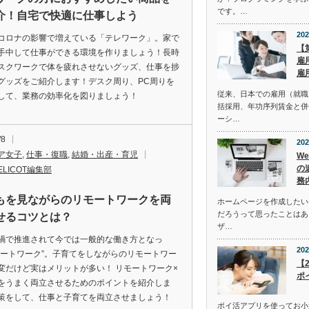
です。…
介！自宅で快適に仕事しよう
202
コロナの影響で増えている「テレワーク」。家で
【
手中して仕事ができる環境を作りましょう！長時
雇
スクワークで体を疲れさせないグッズ、仕事を捗
雇
グッズをご紹介します！デスク周り、PC周りを
従来、日本での雇用（就職
して、業務の効率化を図りましょう！
括採用、年功序列賃金と併
ーシ…
/8
202
ア女子
,
仕事・復職
,
結婚・出産・育児
W
の
ELICOT編集部
務
もを見ながらのリモートワークを両
ホームページを作成したい
だろうって思ったことはあ
せるコツとは？
ザ…
禍で推進されて今では一般的な働き方となっ
202
モートワーク”。子育てをしながらのリモートワー
【
変だけど実はメリットが多い！ リモートワーク×
ポ
をうまく両立させるためのポイントを紹介しま
策をして、仕事と子育てを両立させましょう！
ポイ活アプリを使ってお小