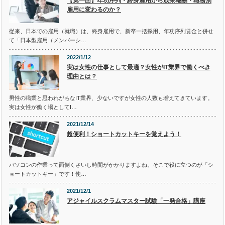
【第一回】年功序列・終身雇用から成果報酬・職務別
雇用に変わるのか？
従来、日本での雇用（就職）は、終身雇用で、新卒一括採用、年功序列賃金と併せ
て「日本型雇用（メンバーシ…
2022/1/12
実は女性の仕事として最適？女性がIT業界で働くべき
理由とは？
男性の職業と思われがちなIT業界、少ないですが女性の人数も増えてきています。
実は女性が働く場としてI…
2021/12/14
超便利！ショートカットキーを覚えよう！
パソコンの作業って面倒くさいし時間がかかりますよね。そこで役に立つのが「シ
ョートカットキー」です！使…
2021/12/1
アジャイルスクラムマスター試験「一発合格」講座