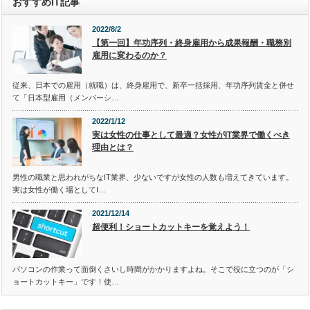
おすすめIT記事
2022/8/2
【第一回】年功序列・終身雇用から成果報酬・職務別
雇用に変わるのか？
従来、日本での雇用（就職）は、終身雇用で、新卒一括採用、年功序列賃金と併せ
て「日本型雇用（メンバーシ…
2022/1/12
実は女性の仕事として最適？女性がIT業界で働くべき
理由とは？
男性の職業と思われがちなIT業界、少ないですが女性の人数も増えてきています。
実は女性が働く場としてI…
2021/12/14
超便利！ショートカットキーを覚えよう！
パソコンの作業って面倒くさいし時間がかかりますよね。そこで役に立つのが「シ
ョートカットキー」です！使…