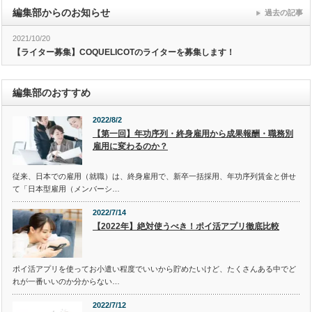
編集部からのお知らせ
過去の記事
2021/10/20
【ライター募集】COQUELICOTのライターを募集します！
編集部のおすすめ
2022/8/2
【第一回】年功序列・終身雇用から成果報酬・職務別
雇用に変わるのか？
従来、日本での雇用（就職）は、終身雇用で、新卒一括採用、年功序列賃金と併せ
て「日本型雇用（メンバーシ…
2022/7/14
【2022年】絶対使うべき！ポイ活アプリ徹底比較
ポイ活アプリを使ってお小遣い程度でいいから貯めたいけど、たくさんある中でど
れが一番いいのか分からない…
2022/7/12