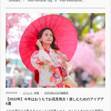
「zenkaku」7「Auto Rename Tag」8「Path Intellisense」
2022/3/22
イベント
,
特集
COQUELICOT編集部
【2022年】今年はおうちでお花見気分！楽しむためのアイデア
6選
コロナ禍で人の集まるイベントは自粛ムード、そんなときはおうち時間を