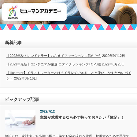
新着記事
【2022年秋トレンドカラー】おさえてファッションに活かそう
2022年9月12日
【2022年最新】エンジニアが厳選!エディタランキングTOP8選
2022年8月23日
【Illustrator】イラストレーターとは？イラレでできることと使いこなすためのポイ
ント
2022年8月16日
ピックアップ記事
2022/7/12
主婦が就職するなら必ず持っておきたい「簿記」！
簿記とは、家計簿・お小遣い帳と一緒でお金の流れを管理・把握するための手段で