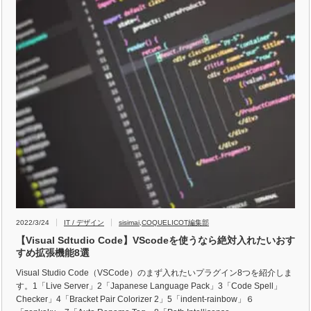
2022/3/24
IT / デザイン
sisimai
,
COQUELICOT編集部
【Visual Sdtudio Code】VScodeを使うなら絶対入れたいおす
すめ拡張機能8選
Visual Studio Code（VSCode）のまず入れたいプラグイン8つを紹介しま
す。1「Live Server」2「Japanese Language Pack」3「Code Spell」
Checker」4「Bracket Pair Colorizer 2」5「indent-rainbow」６