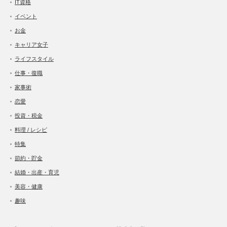
IT資格
イベント
お金
キャリア女子
ライフスタイル
仕事・復職
家事術
恋愛
投資・税金
料理 / レシピ
特集
節約・貯金
結婚・出産・育児
美容・健康
趣味