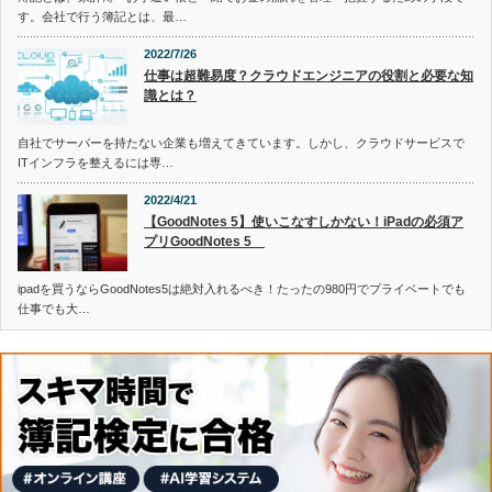
す。会社で行う簿記とは、最…
2022/7/26
仕事は超難易度？クラウドエンジニアの役割と必要な知
識とは？
自社でサーバーを持たない企業も増えてきています。しかし、クラウドサービスで
ITインフラを整えるには専…
2022/4/21
【GoodNotes 5】使いこなすしかない！iPadの必須ア
プリGoodNotes 5
ipadを買うならGoodNotes5は絶対入れるべき！たったの980円でプライベートでも
仕事でも大…