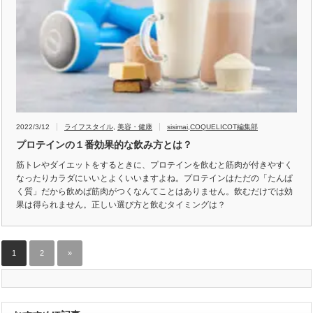
2022/3/12
ライフスタイル
,
美容・健康
sisimai
,
COQUELICOT編集部
プロテインの１番効果的な飲み方とは？
筋トレやダイエットをするときに、プロテインを飲むと筋肉が付きやすく
なったりカラダにいいとよくいいますよね。プロテインはただの「たんぱ
く質」だから飲めば筋肉がつくなんてことはありません。飲むだけでは効
果は得られません。正しい選び方と飲むタイミングは？
1
2
»