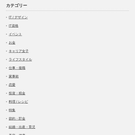
カテゴリー
IT / デザイン
IT資格
イベント
お金
キャリア女子
ライフスタイル
仕事・復職
家事術
恋愛
投資・税金
料理 / レシピ
特集
節約・貯金
結婚・出産・育児