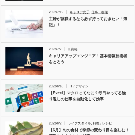
2022/7/12
キャリア女子
,
仕事・復職
主婦が就職するなら必ず持っておきたい「簿
記」！
2022/7/7
IT資格
キャリアアップエンジニア！基本情報技術者
をとろう
2022/6/16
IT / デザイン
【Excel】マクロってなに？毎日やってる繰
り返しの仕事を自動化して効率…
2022/6/2
ライフスタイル
,
料理 / レシピ
【6月】旬の食材で季節の変わり目を楽しむ！