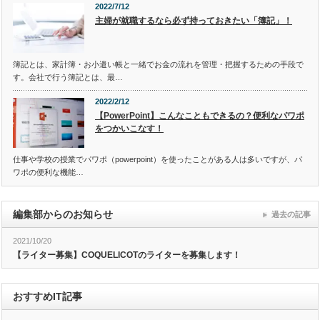
2022/7/12
主婦が就職するなら必ず持っておきたい「簿記」！
簿記とは、家計簿・お小遣い帳と一緒でお金の流れを管理・把握するための手段で
す。会社で行う簿記とは、最…
2022/2/12
【PowerPoint】こんなこともできるの？便利なパワポ
をつかいこなす！
仕事や学校の授業でパワポ（powerpoint）を使ったことがある人は多いですが、パ
ワポの便利な機能…
編集部からのお知らせ
過去の記事
2021/10/20
【ライター募集】COQUELICOTのライターを募集します！
おすすめIT記事