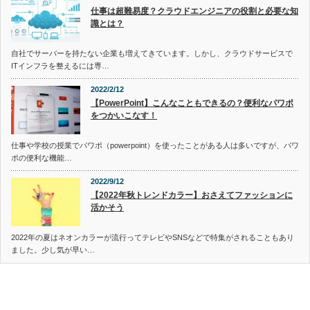
仕事は超難易度？クラウドエンジニアの役割と必要な知
識とは？
自社でサーバーを持たない企業も増えてきています。しかし、クラウドサービスで
ITインフラを整えるには専…
2022/2/12
【PowerPoint】こんなこともできるの？便利なパワポ
をつかいこなす！
仕事や学校の授業でパワポ（powerpoint）を使ったことがある人は多いですが、パワ
ポの便利な機能…
2022/9/12
【2022年秋トレンドカラー】おさえてファッションに
活かそう
2022年の夏はネオンカラーが流行ってテレビやSNSなどで特集がされることもあり
ました。少し気が早い…