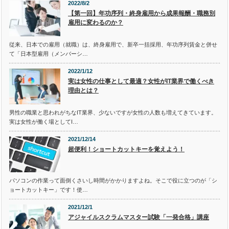
2022/8/2
【第一回】年功序列・終身雇用から成果報酬・職務別
雇用に変わるのか？
従来、日本での雇用（就職）は、終身雇用で、新卒一括採用、年功序列賃金と併せ
て「日本型雇用（メンバーシ…
2022/1/12
実は女性の仕事として最適？女性がIT業界で働くべき
理由とは？
男性の職業と思われがちなIT業界、少ないですが女性の人数も増えてきています。
実は女性が働く場としてI…
2021/12/14
超便利！ショートカットキーを覚えよう！
パソコンの作業って面倒くさいし時間がかかりますよね。そこで役に立つのが「シ
ョートカットキー」です！使…
2021/12/1
アジャイルスクラムマスター試験「一発合格」講座