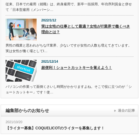
従来、日本での雇用（就職）は、終身雇用で、新卒一括採用、年功序列賃金と併せ
て「日本型雇用（メンバーシ…
2022/1/12
実は女性の仕事として最適？女性がIT業界で働くべき
理由とは？
男性の職業と思われがちなIT業界、少ないですが女性の人数も増えてきています。
実は女性が働く場としてI…
2021/12/14
超便利！ショートカットキーを覚えよう！
パソコンの作業って面倒くさいし時間がかかりますよね。そこで役に立つのが「シ
ョートカットキー」です！使…
編集部からのお知らせ
過去の記事
2021/10/20
【ライター募集】COQUELICOTのライターを募集します！