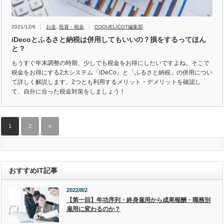
2021/12/6
お金
,
投資・税金
COQUELICOT編集部
iDecoとふるさと納税は併用してもいいの？損をするってほん
と？
もうすぐ年末調整の時期、少しでも税金をお得にしたいですよね。そこで
税金をお得にする2大システム「iDeCo」と「ふるさと納税」の併用につい
て詳しく解説します。2つとも利用するメリット・デメリットを確認し
て、自分に合った税金対策をしましょう！
1
2
»
おすすめIT記事
2022/8/2
【第一回】年功序列・終身雇用から成果報酬・職務別
雇用に変わるのか？