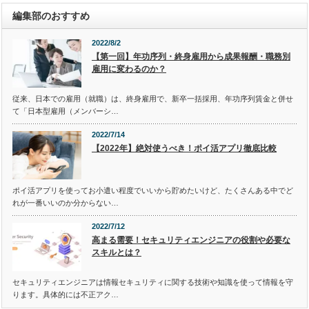
編集部のおすすめ
2022/8/2
【第一回】年功序列・終身雇用から成果報酬・職務別
雇用に変わるのか？
従来、日本での雇用（就職）は、終身雇用で、新卒一括採用、年功序列賃金と併せ
て「日本型雇用（メンバーシ…
2022/7/14
【2022年】絶対使うべき！ポイ活アプリ徹底比較
ポイ活アプリを使ってお小遣い程度でいいから貯めたいけど、たくさんある中でど
れが一番いいのか分からない…
2022/7/12
高まる需要！セキュリティエンジニアの役割や必要な
スキルとは？
セキュリティエンジニアは情報セキュリティに関する技術や知識を使って情報を守
ります。具体的には不正アク…