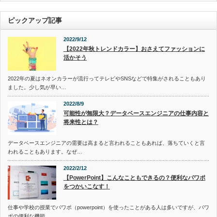
ピックアップ記事
2022/9/12
【2022年秋トレンドカラー】おさえてファッションに
活かそう
2022年の夏はネオンカラーが流行ってテレビやSNSなどで特集がされることもあり
ました。少し気が早い…
2022/8/9
可能性が無限大？データベースエンジニアの仕事内容と
将来性とは？
データベースエンジニアの需要は高まると言われることもあれば、落ちていくと言
われることもあります。なぜ…
2022/2/12
【PowerPoint】こんなこともできるの？便利なパワポ
をつかいこなす！
仕事や学校の授業でパワポ（powerpoint）を使ったことがある人は多いですが、パワ
ポの便利な機能…