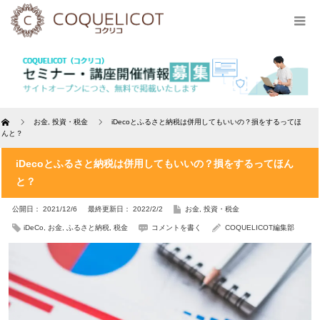
Home
お金
,
投資・税金
iDecoとふるさと納税は併用してもいいの？損をするってほ
んと？
iDecoとふるさと納税は併用してもいいの？損をするってほん
と？
公開日： 2021/12/6
最終更新日： 2022/2/2
お金
,
投資・税金
iDeCo
,
お金
,
ふるさと納税
,
税金
コメントを書く
COQUELICOT編集部