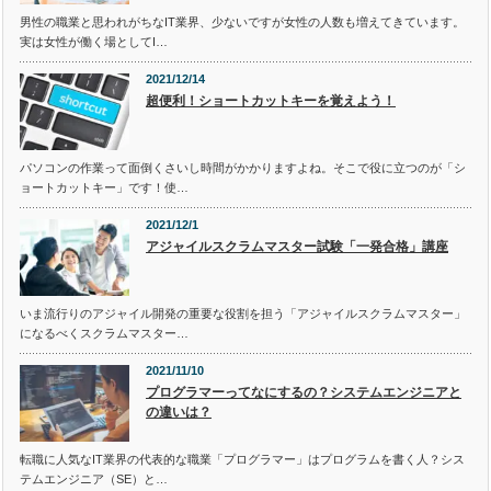
男性の職業と思われがちなIT業界、少ないですが女性の人数も増えてきています。
実は女性が働く場としてI…
2021/12/14
超便利！ショートカットキーを覚えよう！
パソコンの作業って面倒くさいし時間がかかりますよね。そこで役に立つのが「シ
ョートカットキー」です！使…
2021/12/1
アジャイルスクラムマスター試験「一発合格」講座
いま流行りのアジャイル開発の重要な役割を担う「アジャイルスクラムマスター」
になるべくスクラムマスター…
2021/11/10
プログラマーってなにするの？システムエンジニアと
の違いは？
転職に人気なIT業界の代表的な職業「プログラマー」はプログラムを書く人？シス
テムエンジニア（SE）と…