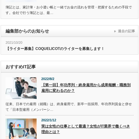
簿記とは、家計簿・お小遣い帳と一緒でお金の流れを管理・把握するための手段で
す。会社で行う簿記とは、最…
編集部からのお知らせ
過去の記事
2021/10/20
【ライター募集】COQUELICOTのライターを募集します！
おすすめIT記事
2022/8/2
【第一回】年功序列・終身雇用から成果報酬・職務別
雇用に変わるのか？
従来、日本での雇用（就職）は、終身雇用で、新卒一括採用、年功序列賃金と併せ
て「日本型雇用（メンバーシ…
2022/1/12
実は女性の仕事として最適？女性がIT業界で働くべき
理由とは？