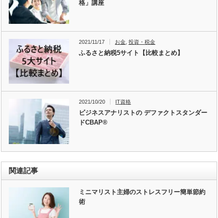
格」講座
2021/11/17
お金
,
投資・税金
ふるさと納税5サイト【比較まとめ】
2021/10/20
IT資格
ビジネスアナリストの デファクトスタンダー
ドCBAP®
関連記事
ミニマリスト主婦のストレスフリー簡単節約
術