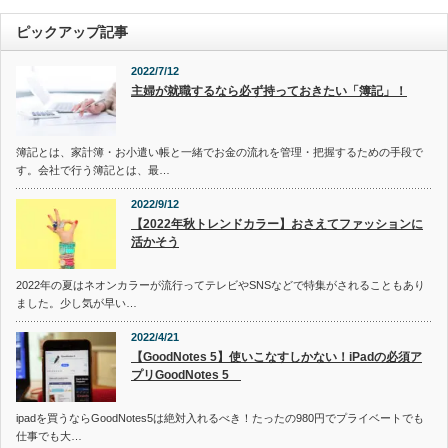
ピックアップ記事
2022/7/12
主婦が就職するなら必ず持っておきたい「簿記」！
簿記とは、家計簿・お小遣い帳と一緒でお金の流れを管理・把握するための手段で
す。会社で行う簿記とは、最…
2022/9/12
【2022年秋トレンドカラー】おさえてファッションに
活かそう
2022年の夏はネオンカラーが流行ってテレビやSNSなどで特集がされることもあり
ました。少し気が早い…
2022/4/21
【GoodNotes 5】使いこなすしかない！iPadの必須ア
プリGoodNotes 5
ipadを買うならGoodNotes5は絶対入れるべき！たったの980円でプライベートでも
仕事でも大…