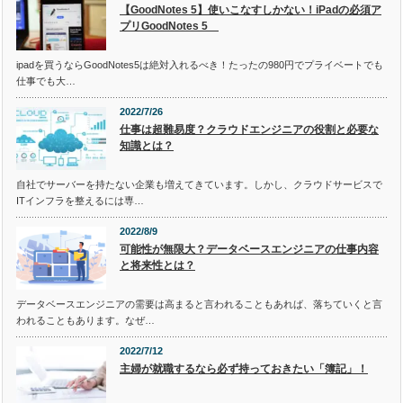
【GoodNotes 5】使いこなすしかない！iPadの必須ア
プリGoodNotes 5
ipadを買うならGoodNotes5は絶対入れるべき！たったの980円でプライベートでも
仕事でも大…
2022/7/26
仕事は超難易度？クラウドエンジニアの役割と必要な
知識とは？
自社でサーバーを持たない企業も増えてきています。しかし、クラウドサービスで
ITインフラを整えるには専…
2022/8/9
可能性が無限大？データベースエンジニアの仕事内容
と将来性とは？
データベースエンジニアの需要は高まると言われることもあれば、落ちていくと言
われることもあります。なぜ…
2022/7/12
主婦が就職するなら必ず持っておきたい「簿記」！