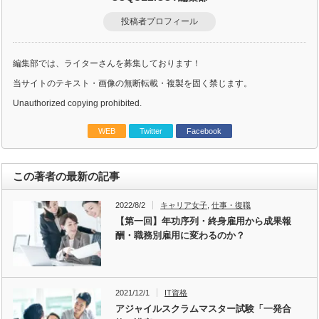
投稿者プロフィール
編集部では、ライターさんを募集しております！
当サイトのテキスト・画像の無断転載・複製を固く禁じます。
Unauthorized copying prohibited.
WEB
Twitter
Facebook
この著者の最新の記事
2022/8/2
キャリア女子
,
仕事・復職
【第一回】年功序列・終身雇用から成果報
酬・職務別雇用に変わるのか？
2021/12/1
IT資格
アジャイルスクラムマスター試験「一発合