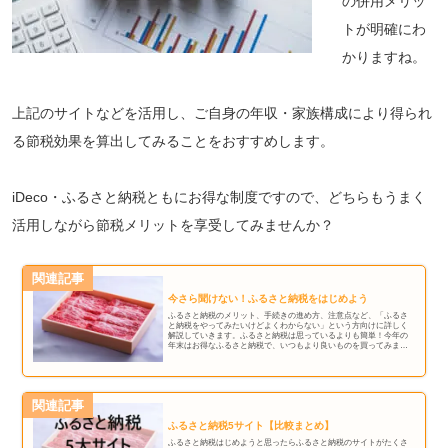
の併用メリッ
トが明確にわ
かりますね。
上記のサイトなどを活用し、ご自身の年収・家族構成により得られ
る節税効果を算出してみることをおすすめします。
iDeco・ふるさと納税ともにお得な制度ですので、どちらもうまく
活用しながら節税メリットを享受してみませんか？
関連記事
今さら聞けない！ふるさと納税をはじめよう
ふるさと納税のメリット、手続きの進め方、注意点など、「ふるさ
と納税をやってみたいけどよくわからない」という方向けに詳しく
解説していきます。ふるさと納税は思っているよりも簡単！今年の
年末はお得なふるさと納税で、いつもより良いものを買ってみまし
ょう！
関連記事
ふるさと納税5サイト【比較まとめ】
ふるさと納税はじめようと思ったらふるさと納税のサイトがたくさ