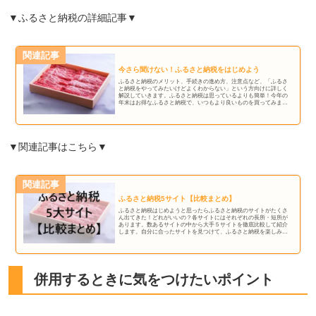
▼ふるさと納税の詳細記事▼
関連記事
今さら聞けない！ふるさと納税をはじめよう
ふるさと納税のメリット、手続きの進め方、注意点など、「ふるさ
と納税をやってみたいけどよくわからない」という方向けに詳しく
解説していきます。ふるさと納税は思っているよりも簡単！今年の
年末はお得なふるさと納税で、いつもより良いものを買ってみまし
ょう！
▼関連記事はこちら▼
関連記事
ふるさと納税5サイト【比較まとめ】
ふるさと納税はじめようと思ったらふるさと納税のサイトがたくさ
ん出てきた！どれがいいの？各サイトにはそれぞれの長所・短所が
あります。数あるサイトの中から大手５サイトを徹底比較して紹介
します。自分に合ったサイトを見つけて、ふるさと納税を楽しみま
しょう！
併用するときに気をつけたいポイント