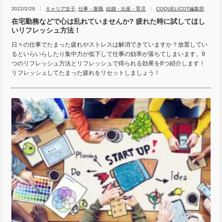
2022/2/28
キャリア女子
,
仕事・復職
,
結婚・出産・育児
COQUELICOT編集部
在宅勤務などで心は乱れていませんか? 疲れた時に試してほし
いリフレッシュ方法！
日々の仕事でたまった疲れやストレスは解消できていますか？放置してい
るといらいらしたり集中力が低下して仕事の効率が落ちてしまいます。9
つのリフレッシュ方法とリフレッシュで得られる効果を8つ紹介します！
リフレッシュしてたまった疲れをリセットしましょう！