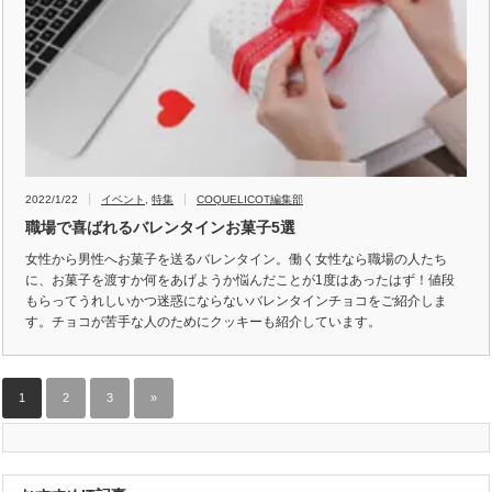
2022/1/22
イベント
,
特集
COQUELICOT編集部
職場で喜ばれるバレンタインお菓子5選
女性から男性へお菓子を送るバレンタイン。働く女性なら職場の人たち
に、お菓子を渡すか何をあげようか悩んだことが1度はあったはず！値段
もらってうれしいかつ迷惑にならないバレンタインチョコをご紹介しま
す。チョコが苦手な人のためにクッキーも紹介しています。
1
2
3
»