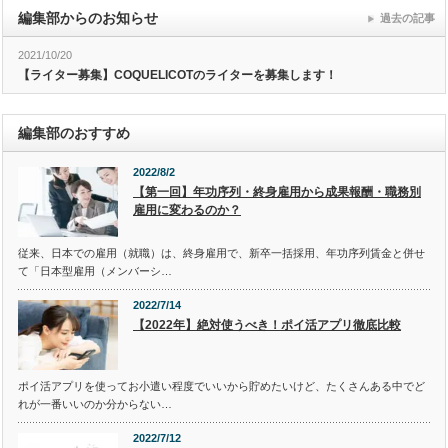
編集部からのお知らせ
過去の記事
2021/10/20
【ライター募集】COQUELICOTのライターを募集します！
編集部のおすすめ
2022/8/2
【第一回】年功序列・終身雇用から成果報酬・職務別
雇用に変わるのか？
従来、日本での雇用（就職）は、終身雇用で、新卒一括採用、年功序列賃金と併せ
て「日本型雇用（メンバーシ…
2022/7/14
【2022年】絶対使うべき！ポイ活アプリ徹底比較
ポイ活アプリを使ってお小遣い程度でいいから貯めたいけど、たくさんある中でど
れが一番いいのか分からない…
2022/7/12