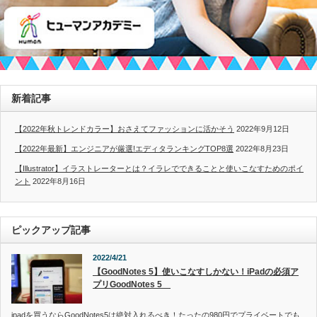
新着記事
【2022年秋トレンドカラー】おさえてファッションに活かそう
2022年9月12日
【2022年最新】エンジニアが厳選!エディタランキングTOP8選
2022年8月23日
【Illustrator】イラストレーターとは？イラレでできることと使いこなすためのポイ
ント
2022年8月16日
ピックアップ記事
2022/4/21
【GoodNotes 5】使いこなすしかない！iPadの必須ア
プリGoodNotes 5
ipadを買うならGoodNotes5は絶対入れるべき！たったの980円でプライベートでも