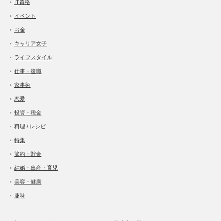
IT資格
イベント
お金
キャリア女子
ライフスタイル
仕事・復職
家事術
恋愛
投資・税金
料理 / レシピ
特集
節約・貯金
結婚・出産・育児
美容・健康
趣味