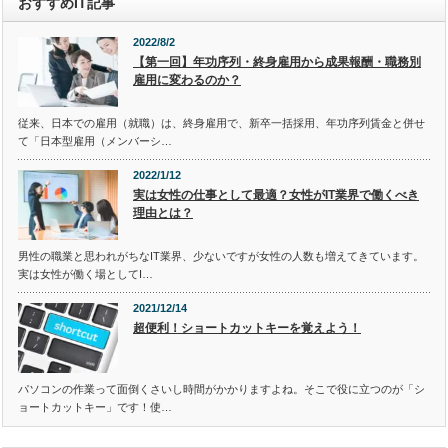
おすすめIT記事
2022/8/2
【第一回】年功序列・終身雇用から成果報酬・職務別
雇用に変わるのか？
従来、日本での雇用（就職）は、終身雇用で、新卒一括採用、年功序列賃金と併せ
て「日本型雇用（メンバーシ…
2022/1/12
実は女性の仕事として最適？女性がIT業界で働くべき
理由とは？
男性の職業と思われがちなIT業界、少ないですが女性の人数も増えてきています。
実は女性が働く場としてI…
2021/12/14
超便利！ショートカットキーを覚えよう！
パソコンの作業って面倒くさいし時間がかかりますよね。そこで役に立つのが「シ
ョートカットキー」です！使…