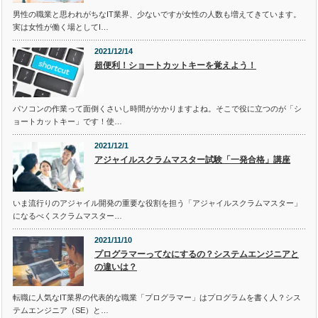
男性の職業と思われがちなIT業界、少ないですが女性の人数も増えてきています。
実は女性が働く場としてI…
2021/12/14
超便利！ショートカットキーを覚えよう！
パソコンの作業って面倒くさいし時間がかかりますよね。そこで役に立つのが「シ
ョートカットキー」です！使…
2021/12/1
アジャイルスクラムマスター試験「一発合格」講座
いま流行りのアジャイル開発の重要な役割を担う「アジャイルスクラムマスター」
になるべくスクラムマスター…
2021/11/10
プログラマーってなにするの？システムエンジニアと
の違いは？
転職に人気なIT業界の代表的な職業「プログラマー」はプログラムを書く人？シス
テムエンジニア（SE）と…