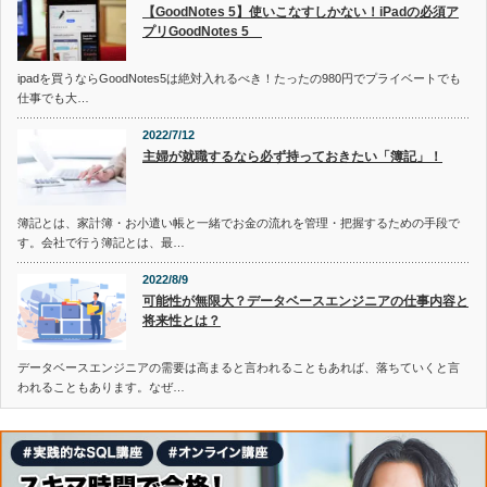
【GoodNotes 5】使いこなすしかない！iPadの必須ア
プリGoodNotes 5
ipadを買うならGoodNotes5は絶対入れるべき！たったの980円でプライベートでも
仕事でも大…
2022/7/12
主婦が就職するなら必ず持っておきたい「簿記」！
簿記とは、家計簿・お小遣い帳と一緒でお金の流れを管理・把握するための手段で
す。会社で行う簿記とは、最…
2022/8/9
可能性が無限大？データベースエンジニアの仕事内容と
将来性とは？
データベースエンジニアの需要は高まると言われることもあれば、落ちていくと言
われることもあります。なぜ…