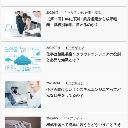
2022/8/2
キャリア女子
,
仕事・復職
【第一回】年功序列・終身雇用から成果報
酬・職務別雇用に変わるのか？
2022/7/26
IT / デザイン
仕事は超難易度？クラウドエンジニアの役割
と必要な知識とは？
2022/6/14
IT / デザイン
今さら聞けない！システムエンジニアってど
んな仕事をしてるの？
2022/6/9
IT / デザイン
機械学習って簡単に言うとどういうこと？そ