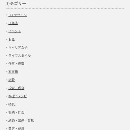
カテゴリー
IT / デザイン
IT資格
イベント
お金
キャリア女子
ライフスタイル
仕事・復職
家事術
恋愛
投資・税金
料理 / レシピ
特集
節約・貯金
結婚・出産・育児
美容・健康