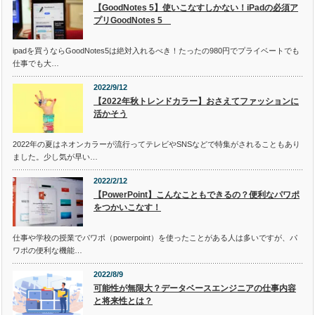
【GoodNotes 5】使いこなすしかない！iPadの必須ア
プリGoodNotes 5
ipadを買うならGoodNotes5は絶対入れるべき！たったの980円でプライベートでも
仕事でも大…
2022/9/12
【2022年秋トレンドカラー】おさえてファッションに
活かそう
2022年の夏はネオンカラーが流行ってテレビやSNSなどで特集がされることもあり
ました。少し気が早い…
2022/2/12
【PowerPoint】こんなこともできるの？便利なパワポ
をつかいこなす！
仕事や学校の授業でパワポ（powerpoint）を使ったことがある人は多いですが、パ
ワポの便利な機能…
2022/8/9
可能性が無限大？データベースエンジニアの仕事内容
と将来性とは？