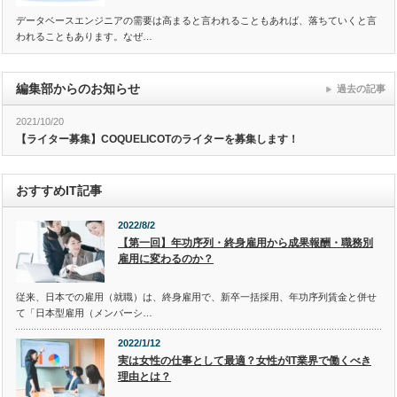
データベースエンジニアの需要は高まると言われることもあれば、落ちていくと言
われることもあります。なぜ…
編集部からのお知らせ
過去の記事
2021/10/20
【ライター募集】COQUELICOTのライターを募集します！
おすすめIT記事
2022/8/2
【第一回】年功序列・終身雇用から成果報酬・職務別
雇用に変わるのか？
従来、日本での雇用（就職）は、終身雇用で、新卒一括採用、年功序列賃金と併せ
て「日本型雇用（メンバーシ…
2022/1/12
実は女性の仕事として最適？女性がIT業界で働くべき
理由とは？