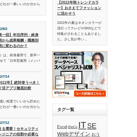
【2022年秋トレンドカラ
どれが一番いいのか分から
ー】おさえてファッション
に活かそう
2022年の夏はネオンカラーが
流行ってテレビやSNSなどで
2/8/2
特集がされることもありまし
第一回】年功序列・終身
た。少し気が早い…
用から成果報酬・職務別
用に変わるのか？
）は、終身雇用で、新卒一
せて「日本型雇用（メンバ
2/7/14
2022年】絶対使うべき！
イ活アプリ徹底比較
遣い程度でいいから貯めた
どれが一番いいのか分から
タグ一覧
IT
2/7/12
SE
Excel
iDeCo
まる需要！セキュリティ
Webデザイン
おう
ンジニアの役割や必要な