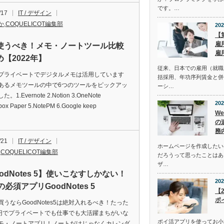
です。…
/17
IT / デザイン
か
,
COQUELICOT編集部
202
【
雇
使うべき！メモ・ノートツール比較
雇
【2022年】
従来、日本での雇用（就職
プライベートでデジタルメモは活用しています
括採用、年功序列賃金と併
あるメモツールの中で6つのツールをピックアッ
ーシ…
。1.Evernote 2.Notion 3.OneNote
202
box Paper 5.NotePM 6.Google keep
W
の
務
/21
IT / デザイン
ホームページを作成したい
,
COQUELICOT編集部
だろうって思ったことはあ
ザ…
odNotes 5】使いこなすしかない！
202
dの必須アプリGoodNotes 5
【
ポ
を買うならGoodNotes5は絶対入れるべき！たった
0円でプライベートでも仕事でも大活躍まちがいな
ポイ活アプリを使ってお小
モ・ノートアプリ！ノートだけじゃなくカレンダ