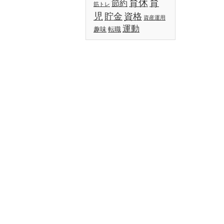
育休
育
節約
筋トレ
児
貯金
資格
資産運用
運動
趣味
転職