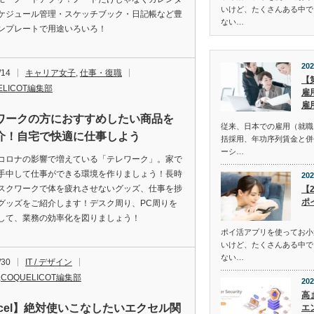
いけど、たくさんある中で
ケジュール管理・スケッチブック・日記帳など豊
ない…
ンプレートで用途いろいろ！
202
/14
キャリア女子
,
仕事・復職
【
ELICOT編集部
雇
雇
ワークの方におすすめしたい商品を
従来、日本での雇用（就職
介！自宅で快適に仕事しよう
括採用、年功序列賃金と併
ーシ…
コロナの影響で増えている「テレワーク」。家で
手中して仕事ができる環境を作りましょう！長時
202
スクワークで体を疲れさせないグッズ、仕事を捗
【
ポ
グッズをご紹介します！デスク周り、PC周りを
して、業務の効率化を図りましょう！
ポイ活アプリを使ってお小
いけど、たくさんある中で
ない…
/30
IT / デザイン
,
COQUELICOT編集部
202
高
xcel】絶対使いこなしたいエクセル関
エ