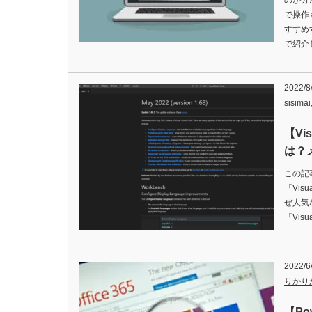
のか分
で操作
すすめ
で紹介
2022/8
sisimai
【Vi
は？
この記
「Visu
ぜ人気な
「Visu
2022/6
りかり
【Po