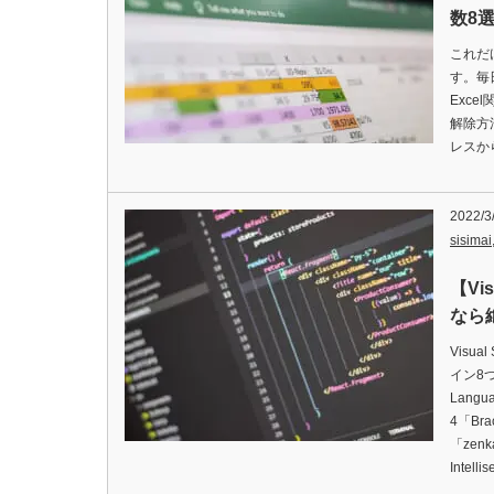
数8
これだ
す。毎
Exc
解除方
レスか
2022/3
sisimai
【Vis
なら
Visu
イン8つ
Langu
4「Brac
「zenk
Intelli