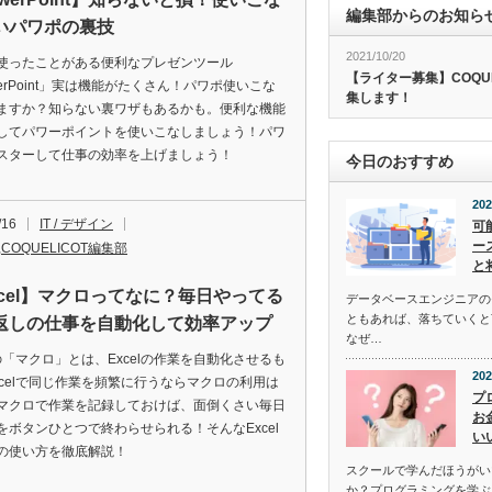
編集部からのお知ら
いパワポの裏技
2021/10/20
使ったことがある便利なプレゼンツール
【ライター募集】COQU
werPoint」実は機能がたくさん！パワポ使いこな
集します！
ますか？知らない裏ワザもあるかも。便利な機能
してパワーポイントを使いこなしましょう！パワ
スターして仕事の効率を上げましょう！
今日のおすすめ
202
/16
IT / デザイン
可
ー
,
COQUELICOT編集部
と
xcel】マクロってなに？毎日やってる
データベースエンジニアの
ともあれば、落ちていくと
返しの仕事を自動化して効率アップ
なぜ…
lの「マクロ」とは、Excelの作業を自動化させるも
202
xcelで同じ作業を頻繁に行うならマクロの利用は
プ
マクロで作業を記録しておけば、面倒くさい毎日
お
をボタンひとつで終わらせられる！そんなExcel
い
の使い方を徹底解説！
スクールで学んだほうがい
か？プログラミングを学ぶ