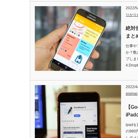
2022/5
りかり
絶対
まとめ
仕事や
か？数
プしました
4.Drop
2022/4
sisimai
【Go
iPa
ipad
の98
しのメ