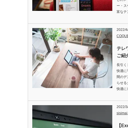
ー・ス
富なテ
2022/4
COQU
テレ
ご紹
長引く
快適に
間のデ
らせる
快適に
2022/3
sisimai
【E