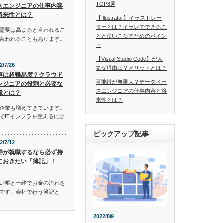
TOP8選
スエンジニアの仕事内容
将来性とは？
【Illustrator】イラストレー
ターとは？イラレでできるこ
需要は高まると言われるこ
とと使いこなすためのポイン
言われることもあります。
ト
【Visual Studio Code】が人
2/7/26
気な理由は？メリットとは？
事は超難易度？クラウド
可能性が無限大？データベー
ンジニアの役割と必要な
スエンジニアの仕事内容と将
識とは？
来性とは？
企業も増えてきています。
でITインフラを整えるには
ピックアップ記事
2/7/12
婦が就職するなら必ず持
ておきたい「簿記」！
い帳と一緒でお金の流れを
です。会社で行う簿記と
2022/8/9