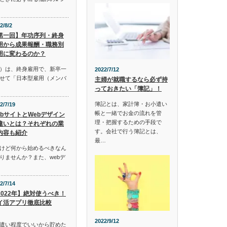
2/8/2
第一回】年功序列・終身
用から成果報酬・職務別
用に変わるのか？
）は、終身雇用で、新卒一
2022/7/12
せて「日本型雇用（メンバ
主婦が就職するなら必ず持
っておきたい「簿記」！
簿記とは、家計簿・お小遣い
2/7/19
帳と一緒でお金の流れを管
ebサイトとWebデザイン
理・把握するための手段で
違いとは？それぞれの業
す。会社で行う簿記とは、
内容も紹介
最…
けど何から始めるべきなん
りませんか？また、webデ
2/7/14
2022年】絶対使うべき！
イ活アプリ徹底比較
2022/9/12
遣い程度でいいから貯めた