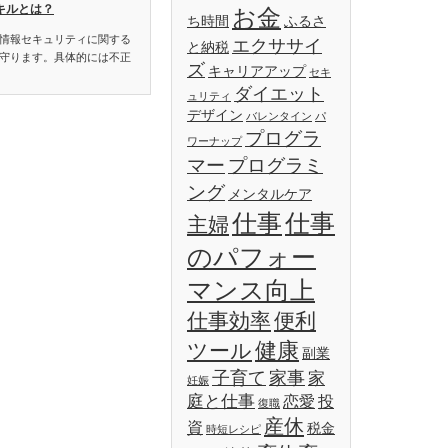
キルとは？
お金
ち時間
ふるさ
情報セキュリティに関する
エクササイ
と納税
守ります。具体的には不正
ズ
キャリアアップ
セキ
ダイエット
ュリティ
デザイン
バレンタイン
パ
プログラ
ワーナップ
マー
プログラミ
ング
メンタルケア
仕事
仕事
主婦
のパフォー
マンス向上
仕事効率
便利
健康
ツール
副業
子育て
家事
家
妊娠
庭と仕事
恋愛
投
復職
産休
資
税金
時短レシピ