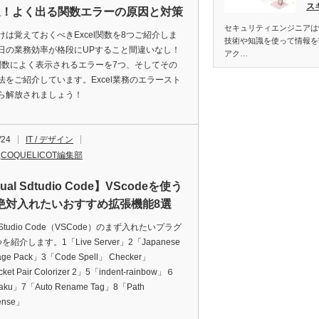
ス
選！よく出る関数エラーの原因と対策
セキュリティエンジニアは
けは覚えておくべきExcel関数を8つご紹介しま
技術や知識を使って情報を
日の業務効率が格段にUPすること間違いなし！
アク…
el関数によく表示されるエラーを7つ、そしてその
法をご紹介しています。Excel業務のエラースト
ら解放されましょう！
/24
IT / デザイン
,
COQUELICOT編集部
ual Sdtudio Code】VScodeを使う
絶対入れたいおすすめ拡張機能8選
al Studio Code（VSCode）のまず入れたいプラグ
を紹介します。1「Live Server」2「Japanese
age Pack」3「Code Spell」 Checker」
ket Pair Colorizer 2」5「indent-rainbow」６
aku」7「Auto Rename Tag」8「Path
sense」