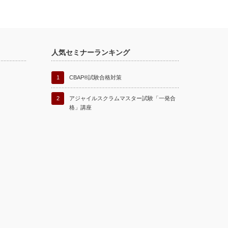
人気セミナーランキング
1
CBAP®試験合格対策
2
アジャイルスクラムマスター試験「一発合
格」講座