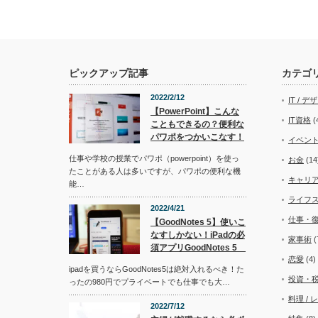
ピックアップ記事
カテゴ
2022/2/12
IT / デ
【PowerPoint】こんな
IT資格
(
こともできるの？便利な
パワポをつかいこなす！
イベン
仕事や学校の授業でパワポ（powerpoint）を使っ
お金
(14
たことがある人は多いですが、パワポの便利な機
キャリ
能…
ライフ
2022/4/21
仕事・
【GoodNotes 5】使いこ
なすしかない！iPadの必
家事術
(
須アプリGoodNotes 5
恋愛
(4)
ipadを買うならGoodNotes5は絶対入れるべき！た
投資・
ったの980円でプライベートでも仕事でも大…
料理 / 
2022/7/12