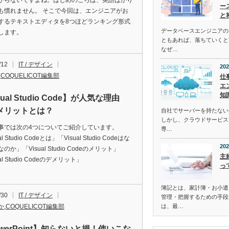
からないですよね。はじめのころは、英語ばかり
ー
も慣れません。 そこで今回は、エンジニアがお
と
するテキストエディタを8つほどランキング形式
データベースエンジニアの
します。
ともあれば、落ちていくと
なぜ…
/12
IT / デザイン
202
,
COQUELICOT編集部
仕
エ
知
sual Studio Code】が人気な理由
メリットとは？
自社でサーバーを持たない
しかし、クラウドサービス
事では次の4つについてご紹介しています。
専…
al Studio Codeとは」「Visual Studio Codeはな
202
のか」「Visual Studio Codeのメリット」
主
al Studio Codeのデメリット」
っ
簿記とは、家計簿・お小遣
/30
IT / デザイン
管理・把握するための手段
か
,
COQUELICOT編集部
は、最…
werPoint】知らないと損！使いこな