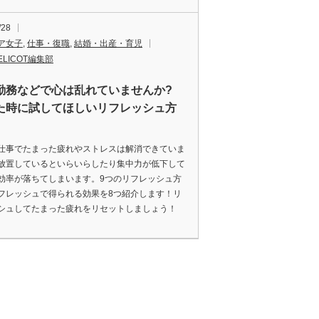
/28
ア女子
,
仕事・復職
,
結婚・出産・育児
ELICOT編集部
勤務などで心は乱れていませんか?
た時に試してほしいリフレッシュ方
仕事でたまった疲れやストレスは解消できていま
放置しているといらいらしたり集中力が低下して
効率が落ちてしまいます。9つのリフレッシュ方
フレッシュで得られる効果を8つ紹介します！リ
シュしてたまった疲れをリセットしましょう！