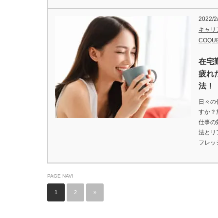
2022/2
キャリ
COQU
在宅
疲れ
法！
日々の
すか？
仕事の
法とリ
フレッ
PAGE NAVI
1
2
»