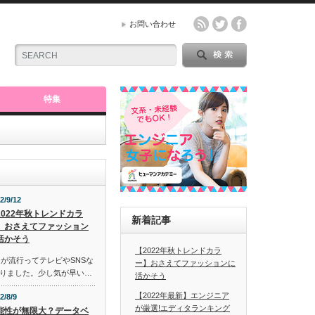
お問い合わせ
特集
2/9/12
2022年秋トレンドカラ
新着記事
】おさえてファッション
活かそう
【2022年秋トレンドカラ
ーが流行ってテレビやSNSな
ー】おさえてファッションに
りました。少し気が早い…
活かそう
【2022年最新】エンジニア
2/8/9
が厳選!エディタランキング
能性が無限大？データベ