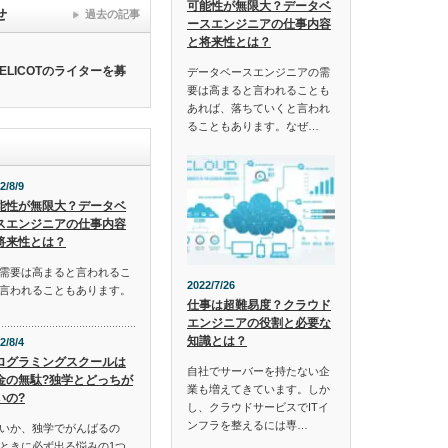
可能性が無限大？データベ
せ
過去の記事
ースエンジニアの仕事内容
と将来性とは？
ELICOTのライターを募
データベースエンジニアの需
要は高まると言われることも
あれば、落ちていくと言われ
ることもあります。なぜ…
2/8/9
能性が無限大？データベ
スエンジニアの仕事内容
将来性とは？
需要は高まると言われるこ
2022/7/26
言われることもあります。
仕事は超難易度？クラウド
エンジニアの役割と必要な
知識とは？
2/8/4
ログラミングスクールは
自社でサーバーを持たない企
金の無駄?独学とどっちが
業も増えてきています。しか
いの?
し、クラウドサービスでITイ
ンフラを整えるには専…
いか、独学でがんばるの
ときに必ず出る悩みの1つ