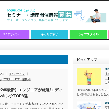
IT / デザイン
キャリア女子
ライフスタイル
ピックアップ
202
/23
IT / デザイン
【
ー
か
,
COQUELICOT編集部
に
022年最新】エンジニアが厳選!エディ
2022年の夏はネオンカラ
どで特集がされることもあ
ンキングTOP8選
202
トを使ってコードを効率書きたいけどどれがいい
可