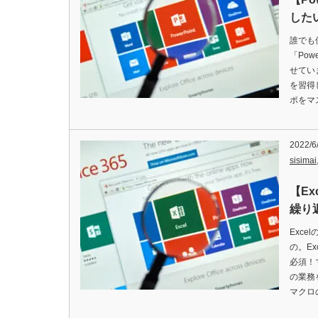
した
誰でも
「Po
せてい
を習得
ポをマ
2022/6
sisimai
【E
繰り
Exce
の。E
必須！
の業務
マクロ