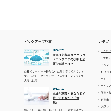
ピックアップ記事
カテゴ
2022/7/26
IT / デ
仕事は超難易度？クラウ
IT資格
(
ドエンジニアの役割と必
要な知識とは？
イベン
自社でサーバーを持たない企業も増えてきていま
お金
(14
す。しかし、クラウドサービスでITインフラを整
キャリ
えるには専…
ライフ
2022/7/12
仕事・
主婦が就職するなら必ず
持っておきたい「簿
家事術
(
記」！
恋愛
(4)
簿記とは、家計簿・お小遣い帳と一緒でお金の流