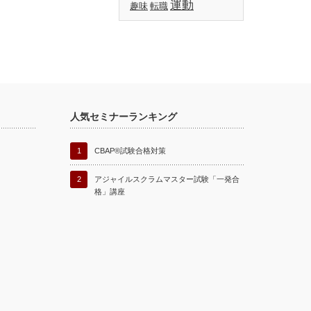
運動
趣味
転職
人気セミナーランキング
1
CBAP®試験合格対策
2
アジャイルスクラムマスター試験「一発合
格」講座