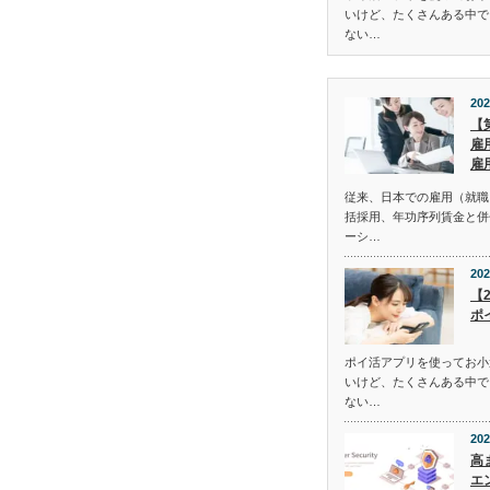
いけど、たくさんある中で
ない…
202
【
雇
雇
従来、日本での雇用（就職
括採用、年功序列賃金と併
ーシ…
202
【
ポ
ポイ活アプリを使ってお小
いけど、たくさんある中で
ない…
202
高
エ