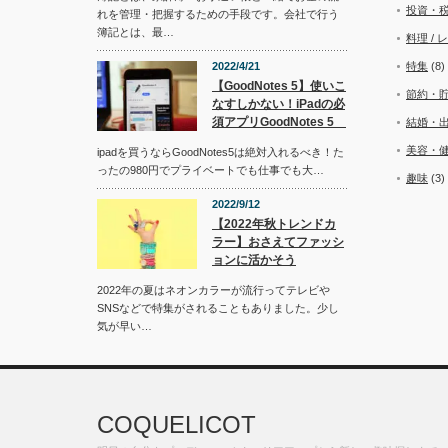
投資・
れを管理・把握するための手段です。会社で行う
簿記とは、最…
料理 / 
2022/4/21
特集
(8)
【GoodNotes 5】使いこ
節約・
なすしかない！iPadの必
須アプリGoodNotes 5
結婚・
美容・
ipadを買うならGoodNotes5は絶対入れるべき！た
ったの980円でプライベートでも仕事でも大…
趣味
(3)
2022/9/12
【2022年秋トレンドカ
ラー】おさえてファッシ
ョンに活かそう
2022年の夏はネオンカラーが流行ってテレビや
SNSなどで特集がされることもありました。少し
気が早い…
COQUELICOT