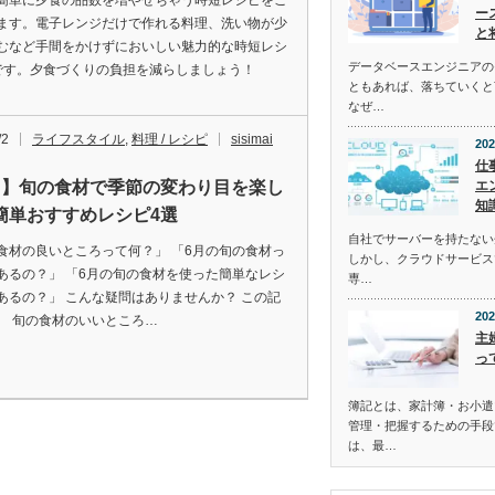
簡単に夕食の品数を増やせちゃう時短レシピをご
ー
ます。電子レンジだけで作れる料理、洗い物が少
と
むなど手間をかけずにおいしい魅力的な時短レシ
データベースエンジニアの
です。夕食づくりの負担を減らしましょう！
ともあれば、落ちていくと
なぜ…
/2
ライフスタイル
,
料理 / レシピ
sisimai
202
仕
月】旬の食材で季節の変わり目を楽し
エ
知
簡単おすすめレシピ4選
自社でサーバーを持たない
食材の良いところって何？」 「6月の旬の食材っ
しかし、クラウドサービス
あるの？」 「6月の旬の食材を使った簡単なレシ
専…
あるの？」 こんな疑問はありませんか？ この記
202
、 旬の食材のいいところ…
主
っ
簿記とは、家計簿・お小遣
管理・把握するための手段
は、最…