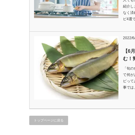
人でも
紹介し
なく済
ピ4選
2022/6
【6
む！
「旬の
て何が
ピって
事では
トップページに戻る