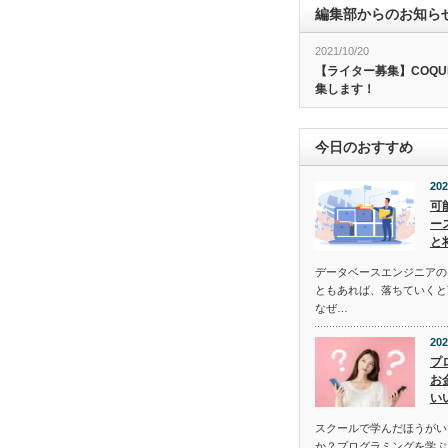
編集部からのお知ら
2021/10/20
【ライター募集】COQU
集します！
今日のおすすめ
202
可
ー
と
データベースエンジニアの
ともあれば、落ちていくと
なぜ…
202
プ
お
い
スクールで学んだほうがい
か？プログラミングを学ぶ