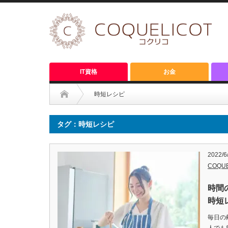
IT資格
お金
時短レシピ
タグ：時短レシピ
2022/6
COQU
時間
時短
毎日の