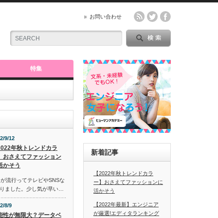
お問い合わせ
特集
2/9/12
2022年秋トレンドカラ
新着記事
】おさえてファッション
活かそう
【2022年秋トレンドカラ
ーが流行ってテレビやSNSな
ー】おさえてファッションに
りました。少し気が早い…
活かそう
【2022年最新】エンジニア
2/8/9
が厳選!エディタランキング
能性が無限大？データベ