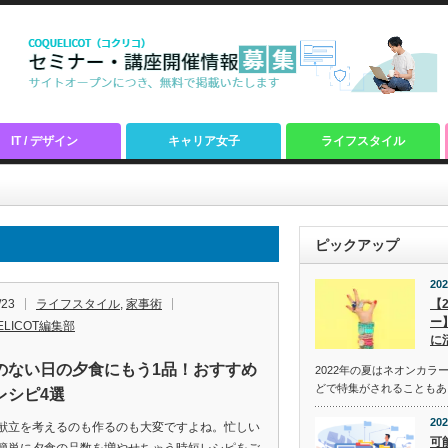
IT / デザイン
キャリア女子
ライフスタイル
ピックアップ
202
/23
ライフスタイル
,
家事術
【
ー
ELICOT編集部
に
のない日の夕食にもう1品！おすすめ
2022年の夏はネオンカラ
どで特集がされることもあ
レシピ4選
202
献立を考えるのも作るのも大変ですよね。忙しい
可