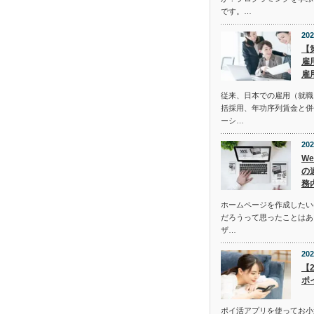
です。…
202
【
雇
雇
従来、日本での雇用（就職
括採用、年功序列賃金と併
ーシ…
202
W
の
務
ホームページを作成したい
だろうって思ったことはあ
ザ…
202
【
ポ
ポイ活アプリを使ってお小