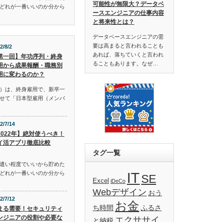
可能性が無限大？データベ
どれが一番いいのか分から
ースエンジニアの仕事内容
と将来性とは？
データベースエンジニアの需
要は高まると言われることも
2/8/2
あれば、落ちていくと言われ
第一回】年功序列・終身
ることもあります。なぜ…
用から成果報酬・職務別
用に変わるのか？
）は、終身雇用で、新卒一
せて「日本型雇用（メンバ
2/7/14
2022年】絶対使うべき！
イ活アプリ徹底比較
タグ一覧
遣い程度でいいから貯めた
IT
どれが一番いいのか分から
SE
Excel
iDeCo
Webデザイン
おう
2/7/12
お金
ち時間
ふるさ
まる需要！セキュリティ
ンジニアの役割や必要な
エクササイ
と納税