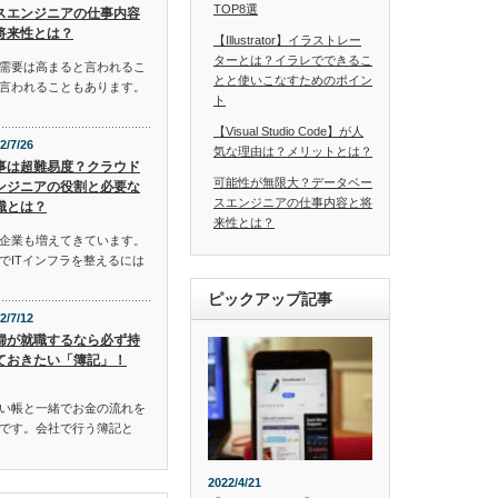
TOP8選
スエンジニアの仕事内容
将来性とは？
【Illustrator】イラストレー
ターとは？イラレでできるこ
需要は高まると言われるこ
とと使いこなすためのポイン
言われることもあります。
ト
【Visual Studio Code】が人
2/7/26
気な理由は？メリットとは？
事は超難易度？クラウド
可能性が無限大？データベー
ンジニアの役割と必要な
スエンジニアの仕事内容と将
識とは？
来性とは？
企業も増えてきています。
でITインフラを整えるには
ピックアップ記事
2/7/12
婦が就職するなら必ず持
ておきたい「簿記」！
い帳と一緒でお金の流れを
です。会社で行う簿記と
2022/4/21