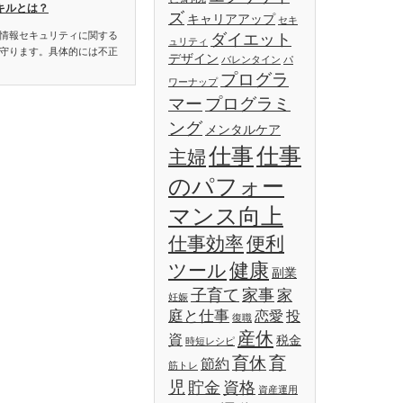
キルとは？
ズ
キャリアアップ
セキ
情報セキュリティに関する
ダイエット
ュリティ
守ります。具体的には不正
デザイン
バレンタイン
パ
プログラ
ワーナップ
マー
プログラミ
ング
メンタルケア
仕事
仕事
主婦
のパフォー
マンス向上
仕事効率
便利
健康
ツール
副業
子育て
家事
家
妊娠
庭と仕事
恋愛
投
復職
産休
資
税金
時短レシピ
育休
育
節約
筋トレ
児
貯金
資格
資産運用