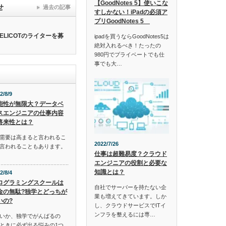
【GoodNotes 5】使いこな
せ
過去の記事
すしかない！iPadの必須ア
プリGoodNotes 5
ELICOTのライターを募
ipadを買うならGoodNotes5は
絶対入れるべき！たったの
980円でプライベートでも仕
事でも大…
2/8/9
能性が無限大？データベ
スエンジニアの仕事内容
将来性とは？
需要は高まると言われるこ
2022/7/26
言われることもあります。
仕事は超難易度？クラウド
エンジニアの役割と必要な
知識とは？
2/8/4
ログラミングスクールは
自社でサーバーを持たない企
金の無駄?独学とどっちが
業も増えてきています。しか
いの?
し、クラウドサービスでITイ
ンフラを整えるには専…
いか、独学でがんばるの
ときに必ず出る悩みの1つ