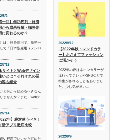
2/8/2
第一回】年功序列・終身
用から成果報酬・職務別
用に変わるのか？
）は、終身雇用で、新卒一
2022/9/12
せて「日本型雇用（メンバ
【2022年秋トレンドカラ
ー】おさえてファッション
に活かそう
2/7/19
2022年の夏はネオンカラーが
ebサイトとWebデザイン
流行ってテレビやSNSなどで
違いとは？それぞれの業
特集がされることもありまし
内容も紹介
た。少し気が早い…
けど何から始めるべきなん
りませんか？また、webデ
2/7/14
2022年】絶対使うべき！
イ活アプリ徹底比較
2022/8/9
遣い程度でいいから貯めた