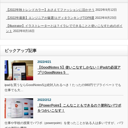
【2022年秋トレンドカラー】おさえてファッションに活かそう
2022年9月12日
【2022年最新】エンジニアが厳選!エディタランキングTOP8選
2022年8月23日
【Illustrator】イラストレーターとは？イラレでできることと使いこなすためのポイ
ント
2022年8月16日
ピックアップ記事
2022/4/21
【GoodNotes 5】使いこなすしかない！iPadの必須ア
プリGoodNotes 5
ipadを買うならGoodNotes5は絶対入れるべき！たったの980円でプライベートでも
仕事でも大…
2022/2/12
【PowerPoint】こんなこともできるの？便利なパワポ
をつかいこなす！
仕事や学校の授業でパワポ（powerpoint）を使ったことがある人は多いですが、パワ
ポの便利な機能…