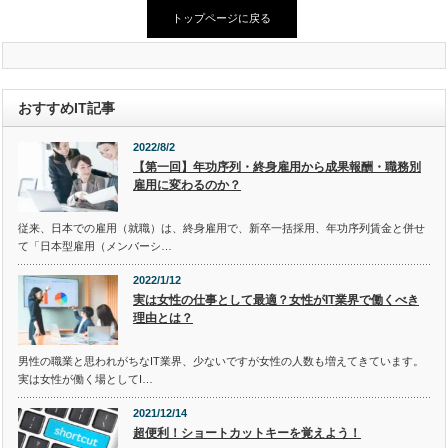
トップページに戻る
おすすめIT記事
2022/8/2
【第一回】年功序列・終身雇用から成果報酬・職務別
雇用に変わるのか？
従来、日本での雇用（就職）は、終身雇用で、新卒一括採用、年功序列賃金と併せ
て「日本型雇用（メンバーシ…
2022/1/12
実は女性の仕事として最適？女性がIT業界で働くべき
理由とは？
男性の職業と思われがちなIT業界、少ないですが女性の人数も増えてきています。
実は女性が働く場としてI…
2021/12/14
超便利！ショートカットキーを覚えよう！