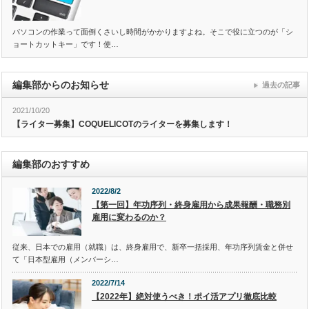
パソコンの作業って面倒くさいし時間がかかりますよね。そこで役に立つのが「シ
ョートカットキー」です！使…
編集部からのお知らせ
過去の記事
2021/10/20
【ライター募集】COQUELICOTのライターを募集します！
編集部のおすすめ
2022/8/2
【第一回】年功序列・終身雇用から成果報酬・職務別
雇用に変わるのか？
従来、日本での雇用（就職）は、終身雇用で、新卒一括採用、年功序列賃金と併せ
て「日本型雇用（メンバーシ…
2022/7/14
【2022年】絶対使うべき！ポイ活アプリ徹底比較