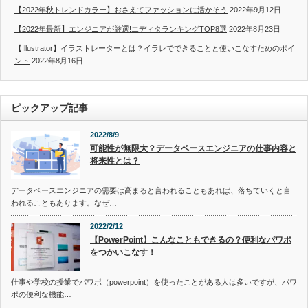
【2022年秋トレンドカラー】おさえてファッションに活かそう
2022年9月12日
【2022年最新】エンジニアが厳選!エディタランキングTOP8選
2022年8月23日
【Illustrator】イラストレーターとは？イラレでできることと使いこなすためのポイ
ント
2022年8月16日
ピックアップ記事
2022/8/9
可能性が無限大？データベースエンジニアの仕事内容と
将来性とは？
データベースエンジニアの需要は高まると言われることもあれば、落ちていくと言
われることもあります。なぜ…
2022/2/12
【PowerPoint】こんなこともできるの？便利なパワポ
をつかいこなす！
仕事や学校の授業でパワポ（powerpoint）を使ったことがある人は多いですが、パワ
ポの便利な機能…