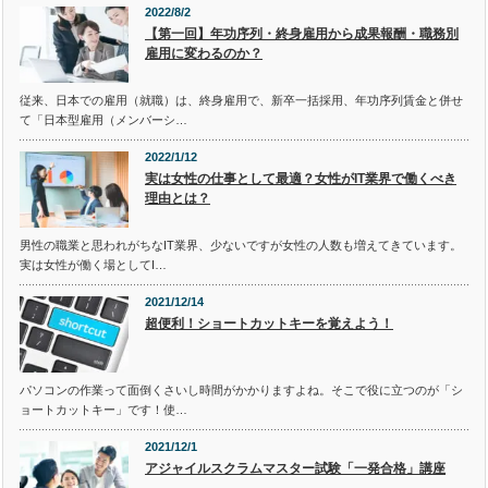
2022/8/2
【第一回】年功序列・終身雇用から成果報酬・職務別
雇用に変わるのか？
従来、日本での雇用（就職）は、終身雇用で、新卒一括採用、年功序列賃金と併せ
て「日本型雇用（メンバーシ…
2022/1/12
実は女性の仕事として最適？女性がIT業界で働くべき
理由とは？
男性の職業と思われがちなIT業界、少ないですが女性の人数も増えてきています。
実は女性が働く場としてI…
2021/12/14
超便利！ショートカットキーを覚えよう！
パソコンの作業って面倒くさいし時間がかかりますよね。そこで役に立つのが「シ
ョートカットキー」です！使…
2021/12/1
アジャイルスクラムマスター試験「一発合格」講座