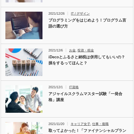
2021/12/26
IT / デザイン
プログラミングをはじめよう！プログラム言
語の選び方
2021/12/6
お金
,
投資・税金
iDecoとふるさと納税は併用してもいいの？
損をするってほんと？
2021/12/1
IT資格
アジャイルスクラムマスター試験「一発合
格」講座
2021/11/20
キャリア女子
,
仕事・復職
取ってよかった！「ファイナンシャルプラン