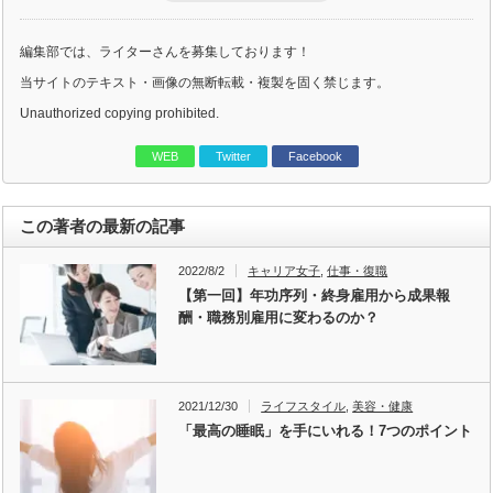
編集部では、ライターさんを募集しております！
当サイトのテキスト・画像の無断転載・複製を固く禁じます。
Unauthorized copying prohibited.
WEB
Twitter
Facebook
この著者の最新の記事
2022/8/2
キャリア女子
,
仕事・復職
【第一回】年功序列・終身雇用から成果報
酬・職務別雇用に変わるのか？
2021/12/30
ライフスタイル
,
美容・健康
「最高の睡眠」を手にいれる！7つのポイント