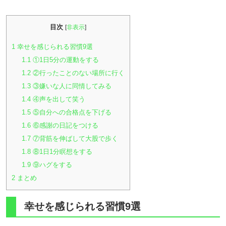
目次
[
非表示
]
1
幸せを感じられる習慣9選
1.1
①1日5分の運動をする
1.2
②行ったことのない場所に行く
1.3
③嫌いな人に同情してみる
1.4
④声を出して笑う
1.5
⑤自分への合格点を下げる
1.6
⑥感謝の日記をつける
1.7
⑦背筋を伸ばして大股で歩く
1.8
⑧1日1分瞑想をする
1.9
⑨ハグをする
2
まとめ
幸せを感じられる習慣9選