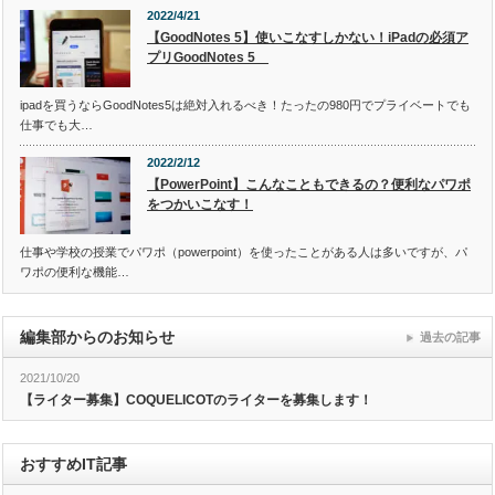
2022/4/21
【GoodNotes 5】使いこなすしかない！iPadの必須ア
プリGoodNotes 5
ipadを買うならGoodNotes5は絶対入れるべき！たったの980円でプライベートでも
仕事でも大…
2022/2/12
【PowerPoint】こんなこともできるの？便利なパワポ
をつかいこなす！
仕事や学校の授業でパワポ（powerpoint）を使ったことがある人は多いですが、パ
ワポの便利な機能…
編集部からのお知らせ
過去の記事
2021/10/20
【ライター募集】COQUELICOTのライターを募集します！
おすすめIT記事