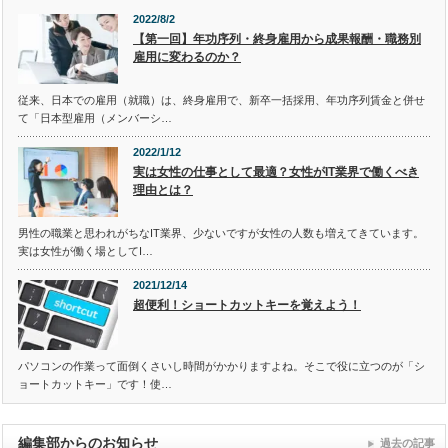
2022/8/2
【第一回】年功序列・終身雇用から成果報酬・職務別
雇用に変わるのか？
従来、日本での雇用（就職）は、終身雇用で、新卒一括採用、年功序列賃金と併せ
て「日本型雇用（メンバーシ…
2022/1/12
実は女性の仕事として最適？女性がIT業界で働くべき
理由とは？
男性の職業と思われがちなIT業界、少ないですが女性の人数も増えてきています。
実は女性が働く場としてI…
2021/12/14
超便利！ショートカットキーを覚えよう！
パソコンの作業って面倒くさいし時間がかかりますよね。そこで役に立つのが「シ
ョートカットキー」です！使…
編集部からのお知らせ
過去の記事