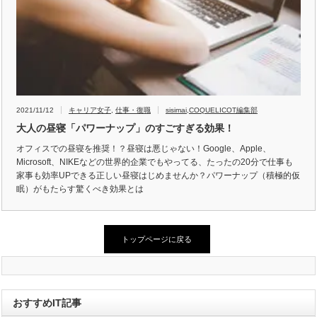
2021/11/12
キャリア女子
,
仕事・復職
sisimai
,
COQUELICOT編集部
大人の昼寝「パワーナップ」のすごすぎる効果！
オフィスでの昼寝を推奨！？昼寝は悪じゃない！Google、Apple、
Microsoft、NIKEなどの世界的企業でもやってる、たったの20分で仕事も
家事も効率UPできる正しい昼寝はじめませんか？パワーナップ（積極的仮
眠）がもたらす驚くべき効果とは
トップページに戻る
おすすめIT記事