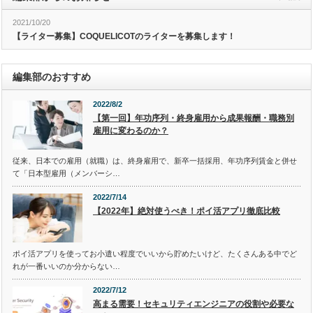
2021/10/20
【ライター募集】COQUELICOTのライターを募集します！
編集部のおすすめ
2022/8/2
【第一回】年功序列・終身雇用から成果報酬・職務別
雇用に変わるのか？
従来、日本での雇用（就職）は、終身雇用で、新卒一括採用、年功序列賃金と併せ
て「日本型雇用（メンバーシ…
2022/7/14
【2022年】絶対使うべき！ポイ活アプリ徹底比較
ポイ活アプリを使ってお小遣い程度でいいから貯めたいけど、たくさんある中でど
れが一番いいのか分からない…
2022/7/12
高まる需要！セキュリティエンジニアの役割や必要な