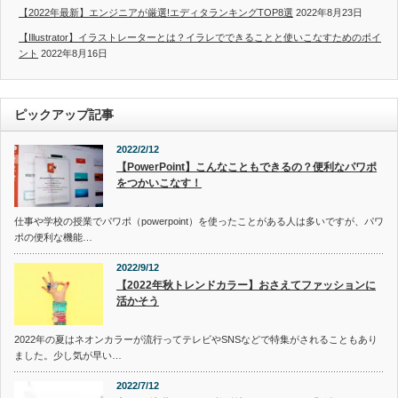
【2022年最新】エンジニアが厳選!エディタランキングTOP8選
2022年8月23日
【Illustrator】イラストレーターとは？イラレでできることと使いこなすためのポイ
ント
2022年8月16日
ピックアップ記事
2022/2/12
【PowerPoint】こんなこともできるの？便利なパワポ
をつかいこなす！
仕事や学校の授業でパワポ（powerpoint）を使ったことがある人は多いですが、パワ
ポの便利な機能…
2022/9/12
【2022年秋トレンドカラー】おさえてファッションに
活かそう
2022年の夏はネオンカラーが流行ってテレビやSNSなどで特集がされることもあり
ました。少し気が早い…
2022/7/12