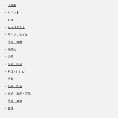
IT資格
イベント
お金
キャリア女子
ライフスタイル
仕事・復職
家事術
恋愛
投資・税金
料理 / レシピ
特集
節約・貯金
結婚・出産・育児
美容・健康
趣味