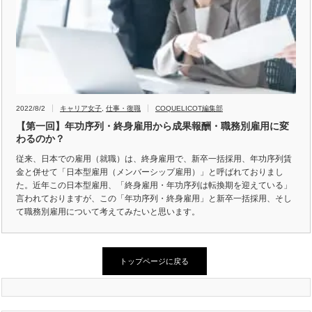
2022/8/2
キャリア女子
,
仕事・復職
COQUELICOT編集部
【第一回】年功序列・終身雇用から成果報酬・職務別雇用に変
わるのか？
従来、日本での雇用（就職）は、終身雇用で、新卒一括採用、年功序列賃
金と併せて「日本型雇用（メンバーシップ雇用）」と呼ばれておりまし
た。近年この日本型雇用、「終身雇用・年功序列は転換期を迎えている」
言われておりますが、この「年功序列・終身雇用」と新卒一括採用、そし
て職務別雇用について考えてみたいと思います。
トップページに戻る