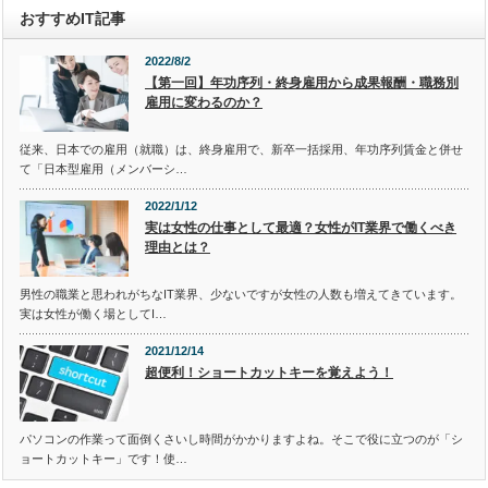
おすすめIT記事
2022/8/2
【第一回】年功序列・終身雇用から成果報酬・職務別
雇用に変わるのか？
従来、日本での雇用（就職）は、終身雇用で、新卒一括採用、年功序列賃金と併せ
て「日本型雇用（メンバーシ…
2022/1/12
実は女性の仕事として最適？女性がIT業界で働くべき
理由とは？
男性の職業と思われがちなIT業界、少ないですが女性の人数も増えてきています。
実は女性が働く場としてI…
2021/12/14
超便利！ショートカットキーを覚えよう！
パソコンの作業って面倒くさいし時間がかかりますよね。そこで役に立つのが「シ
ョートカットキー」です！使…