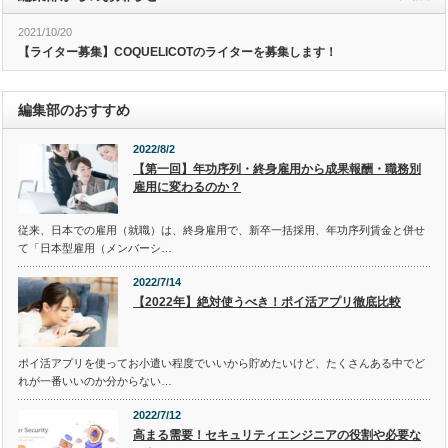
2021/10/20
【ライター募集】COQUELICOTのライターを募集します！
編集部のおすすめ
2022/8/2
【第一回】年功序列・終身雇用から成果報酬・職務別
雇用に変わるのか？
従来、日本での雇用（就職）は、終身雇用で、新卒一括採用、年功序列賃金と併せ
て「日本型雇用（メンバーシ…
2022/7/14
【2022年】絶対使うべき！ポイ活アプリ徹底比較
ポイ活アプリを使ってお小遣い程度でいいから貯めたいけど、たくさんある中でど
れが一番いいのか分からない…
2022/7/12
高まる需要！セキュリティエンジニアの役割や必要な