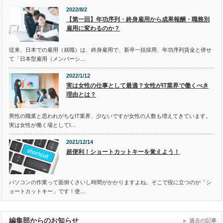
2022/8/2
【第一回】年功序列・終身雇用から成果報酬・職務別
雇用に変わるのか？
従来、日本での雇用（就職）は、終身雇用で、新卒一括採用、年功序列賃金と併せ
て「日本型雇用（メンバーシ…
2022/1/12
実は女性の仕事として最適？女性がIT業界で働くべき
理由とは？
男性の職業と思われがちなIT業界、少ないですが女性の人数も増えてきています。
実は女性が働く場としてI…
2021/12/14
超便利！ショートカットキーを覚えよう！
パソコンの作業って面倒くさいし時間がかかりますよね。そこで役に立つのが「シ
ョートカットキー」です！使…
編集部からのお知らせ
過去の記事