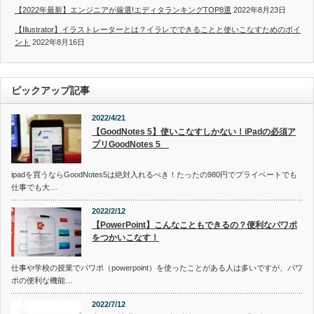
【2022年最新】エンジニアが厳選!エディタランキングTOP8選
2022年8月23日
【Illustrator】イラストレーターとは？イラレでできることと使いこなすためのポイ
ント
2022年8月16日
ピックアップ記事
2022/4/21
【GoodNotes 5】使いこなすしかない！iPadの必須ア
プリGoodNotes 5
ipadを買うならGoodNotes5は絶対入れるべき！たったの980円でプライベートでも
仕事でも大…
2022/2/12
【PowerPoint】こんなこともできるの？便利なパワポ
をつかいこなす！
仕事や学校の授業でパワポ（powerpoint）を使ったことがある人は多いですが、パワ
ポの便利な機能…
2022/7/12