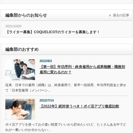
編集部からのお知らせ
過去の記事
2021/10/20
【ライター募集】COQUELICOTのライターを募集します！
編集部のおすすめ
2022/8/2
【第一回】年功序列・終身雇用から成果報酬・職務別
雇用に変わるのか？
従来、日本での雇用（就職）は、終身雇用で、新卒一括採用、年功序列賃金と併せ
て「日本型雇用（メンバーシ…
2022/7/14
【2022年】絶対使うべき！ポイ活アプリ徹底比較
ポイ活アプリを使ってお小遣い程度でいいから貯めたいけど、たくさんある中でど
れが一番いいのか分からない…