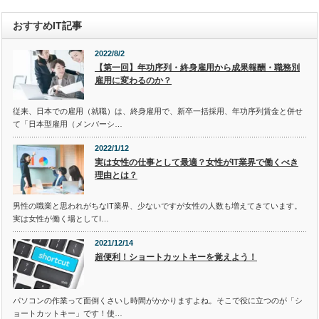
おすすめIT記事
2022/8/2
【第一回】年功序列・終身雇用から成果報酬・職務別
雇用に変わるのか？
従来、日本での雇用（就職）は、終身雇用で、新卒一括採用、年功序列賃金と併せ
て「日本型雇用（メンバーシ…
2022/1/12
実は女性の仕事として最適？女性がIT業界で働くべき
理由とは？
男性の職業と思われがちなIT業界、少ないですが女性の人数も増えてきています。
実は女性が働く場としてI…
2021/12/14
超便利！ショートカットキーを覚えよう！
パソコンの作業って面倒くさいし時間がかかりますよね。そこで役に立つのが「シ
ョートカットキー」です！使…