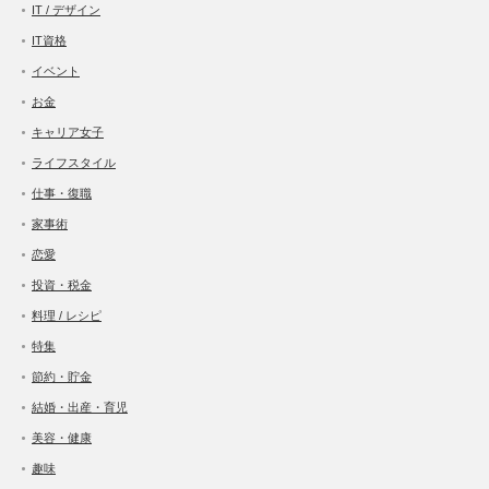
IT / デザイン
IT資格
イベント
お金
キャリア女子
ライフスタイル
仕事・復職
家事術
恋愛
投資・税金
料理 / レシピ
特集
節約・貯金
結婚・出産・育児
美容・健康
趣味