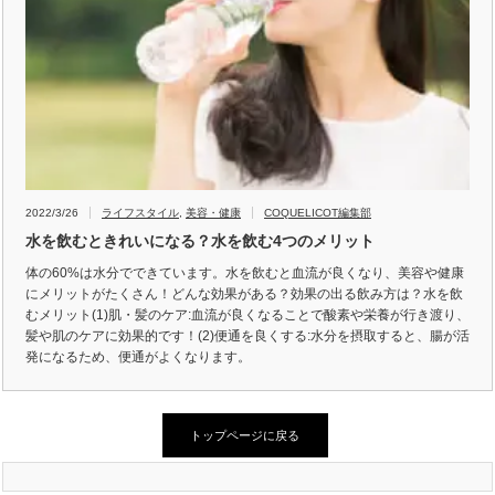
2022/3/26
ライフスタイル
,
美容・健康
COQUELICOT編集部
水を飲むときれいになる？水を飲む4つのメリット
体の60%は水分でできています。水を飲むと血流が良くなり、美容や健康
にメリットがたくさん！どんな効果がある？効果の出る飲み方は？水を飲
むメリット(1)肌・髪のケア:血流が良くなることで酸素や栄養が行き渡り、
髪や肌のケアに効果的です！(2)便通を良くする:水分を摂取すると、腸が活
発になるため、便通がよくなります。
トップページに戻る