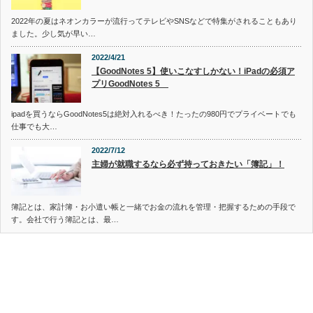
2022年の夏はネオンカラーが流行ってテレビやSNSなどで特集がされることもあり
ました。少し気が早い…
2022/4/21
【GoodNotes 5】使いこなすしかない！iPadの必須ア
プリGoodNotes 5
ipadを買うならGoodNotes5は絶対入れるべき！たったの980円でプライベートでも
仕事でも大…
2022/7/12
主婦が就職するなら必ず持っておきたい「簿記」！
簿記とは、家計簿・お小遣い帳と一緒でお金の流れを管理・把握するための手段で
す。会社で行う簿記とは、最…