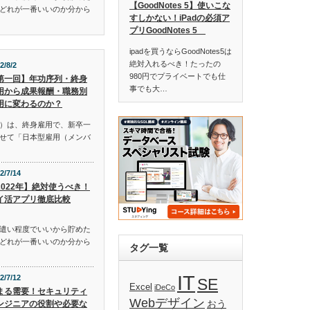
【GoodNotes 5】使いこな
どれが一番いいのか分から
すしかない！iPadの必須ア
プリGoodNotes 5
ipadを買うならGoodNotes5は
絶対入れるべき！たったの
2/8/2
980円でプライベートでも仕
第一回】年功序列・終身
事でも大…
用から成果報酬・職務別
用に変わるのか？
）は、終身雇用で、新卒一
せて「日本型雇用（メンバ
2/7/14
2022年】絶対使うべき！
イ活アプリ徹底比較
遣い程度でいいから貯めた
どれが一番いいのか分から
タグ一覧
IT
2/7/12
SE
Excel
iDeCo
まる需要！セキュリティ
Webデザイン
おう
ンジニアの役割や必要な