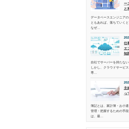
ー
と
データベースエンジニアの
ともあれば、落ちていくと
なぜ…
202
仕
エ
知
自社でサーバーを持たない
しかし、クラウドサービス
専…
202
主
っ
簿記とは、家計簿・お小遣
管理・把握するための手段
は、最…