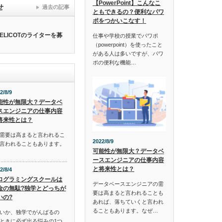
【PowerPoint】こんなこ
せ
過去の記事
ともできるの？便利なパワ
ポをつかいこなす！
ELICOTのライターを募
仕事や学校の授業でパワポ
（powerpoint）を使ったこと
がある人は多いですが、パワ
ポの便利な機能…
2/8/9
能性が無限大？データベ
スエンジニアの仕事内容
将来性とは？
需要は高まると言われるこ
2022/8/9
言われることもあります。
可能性が無限大？データベ
ースエンジニアの仕事内容
と将来性とは？
2/8/4
ログラミングスクールは
データベースエンジニアの需
金の無駄?独学とどっちが
要は高まると言われることも
いの?
あれば、落ちていくと言われ
ることもあります。なぜ…
いか、独学でがんばるの
ときに必ず出る悩みの1つ