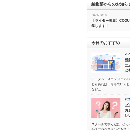
編集部からのお知ら
2021/10/20
【ライター募集】COQU
集します！
今日のおすすめ
202
可
ー
と
データベースエンジニアの
ともあれば、落ちていくと
なぜ…
202
プ
お
い
スクールで学んだほうがい
か？プログラミングを学ぶ