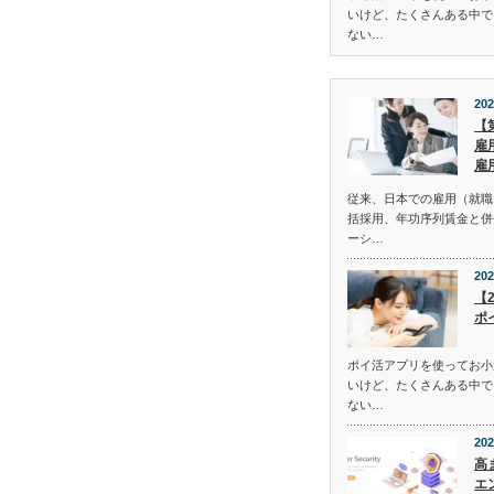
いけど、たくさんある中で
ない…
202
【
雇
雇
従来、日本での雇用（就職
括採用、年功序列賃金と併
ーシ…
202
【
ポ
ポイ活アプリを使ってお小
いけど、たくさんある中で
ない…
202
高
エ