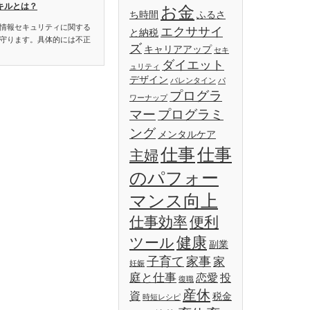
キルとは？
お金
ち時間
ふるさ
情報セキュリティに関する
エクササイ
と納税
守ります。具体的には不正
ズ
キャリアアップ
セキ
ダイエット
ュリティ
デザイン
バレンタイン
パ
プログラ
ワーナップ
マー
プログラミ
ング
メンタルケア
仕事
仕事
主婦
のパフォー
マンス向上
仕事効率
便利
健康
ツール
副業
子育て
家事
家
妊娠
庭と仕事
恋愛
投
復職
産休
資
税金
時短レシピ