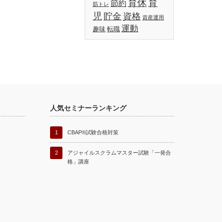
育休
育
節約
筋トレ
児
貯金
資格
資産運用
運動
趣味
転職
人気セミナーランキング
1
CBAP®試験合格対策
2
アジャイルスクラムマスター試験「一発合
格」講座