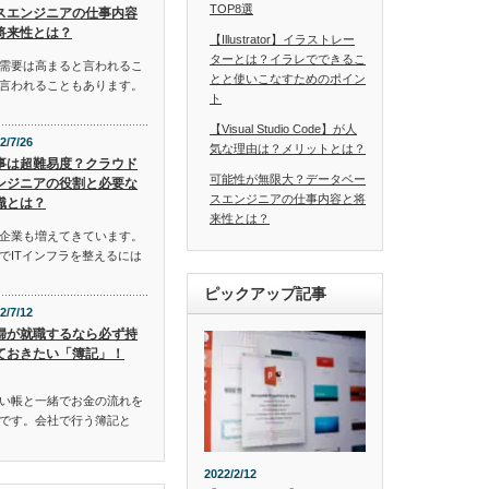
TOP8選
スエンジニアの仕事内容
将来性とは？
【Illustrator】イラストレー
ターとは？イラレでできるこ
需要は高まると言われるこ
とと使いこなすためのポイン
言われることもあります。
ト
【Visual Studio Code】が人
2/7/26
気な理由は？メリットとは？
事は超難易度？クラウド
可能性が無限大？データベー
ンジニアの役割と必要な
スエンジニアの仕事内容と将
識とは？
来性とは？
企業も増えてきています。
でITインフラを整えるには
ピックアップ記事
2/7/12
婦が就職するなら必ず持
ておきたい「簿記」！
い帳と一緒でお金の流れを
です。会社で行う簿記と
2022/2/12