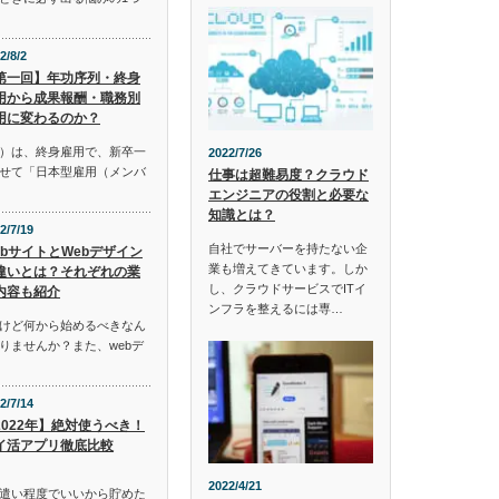
2/8/2
第一回】年功序列・終身
用から成果報酬・職務別
用に変わるのか？
）は、終身雇用で、新卒一
2022/7/26
せて「日本型雇用（メンバ
仕事は超難易度？クラウド
エンジニアの役割と必要な
知識とは？
2/7/19
自社でサーバーを持たない企
ebサイトとWebデザイン
業も増えてきています。しか
違いとは？それぞれの業
し、クラウドサービスでITイ
内容も紹介
ンフラを整えるには専…
けど何から始めるべきなん
りませんか？また、webデ
2/7/14
2022年】絶対使うべき！
イ活アプリ徹底比較
2022/4/21
遣い程度でいいから貯めた