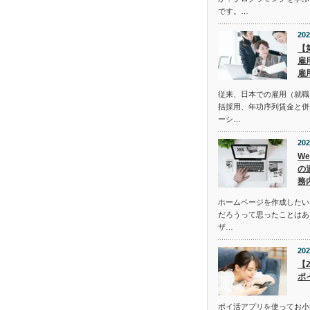
です。…
202
【
雇
雇
従来、日本での雇用（就職
括採用、年功序列賃金と併
ーシ…
202
W
の
務
ホームページを作成したい
だろうって思ったことはあ
ザ…
202
【
ポ
ポイ活アプリを使ってお小