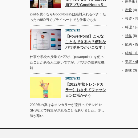
家事術
(
須アプリGoodNotes 5
恋愛
(4)
ipadを買うならGoodNotes5は絶対入れるべき！た
投資・
ったの980円でプライベートでも仕事でも大…
料理 / 
2022/2/12
特集
(8)
【PowerPoint】こんな
こともできるの？便利な
節約・
パワポをつかいこなす！
結婚・
仕事や学校の授業でパワポ（powerpoint）を使っ
美容・
たことがある人は多いですが、パワポの便利な機
能…
趣味
(3)
2022/9/12
【2022年秋トレンドカ
ラー】おさえてファッシ
ョンに活かそう
2022年の夏はネオンカラーが流行ってテレビや
SNSなどで特集がされることもありました。少し
気が早い…