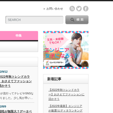
お問い合わせ
特集
2/9/12
2022年秋トレンドカラ
新着記事
】おさえてファッション
活かそう
【2022年秋トレンドカラ
ーが流行ってテレビやSNSな
ー】おさえてファッションに
りました。少し気が早い…
活かそう
【2022年最新】エンジニア
2/8/9
が厳選!エディタランキング
能性が無限大？データベ