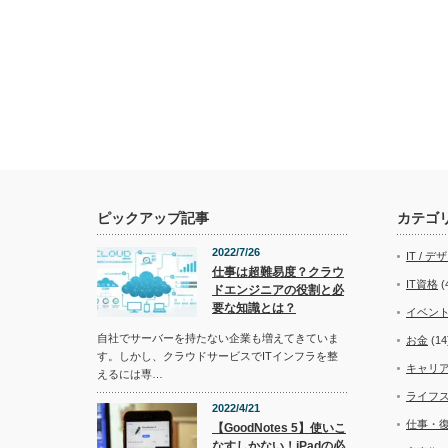
ピックアップ記事
カテゴ
2022/7/26
IT / デ
仕事は超難易度？クラウ
IT資格
(
ドエンジニアの役割と必
要な知識とは？
イベン
自社でサーバーを持たない企業も増えてきていま
お金
(14
す。しかし、クラウドサービスでITインフラを整
キャリ
えるには専…
ライフ
2022/4/21
仕事・
【GoodNotes 5】使いこ
なすしかない！iPadの必